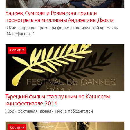
Бадоев, Сумская и Розинская пришли
посмотреть на миллионы Анджелины Джоли
В Киеве прошла премьера фильма голливудской кинодивы
"Малефисента"
События
Турецкий фильм стал лучшим на Каннском
кинофестивале-2014
Жюри фестиваля назвали имена победителей
События