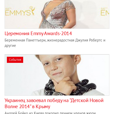
Церемония Emmy Awards-2014
Беременная Панеттьери, жизнерадостная Джулия Робертс и
другие
События
Украинец завоевал победу на "Детской Новой
Волне 2014" в Крыму
Андрей Бойко из Киева покорил пением членов жюри