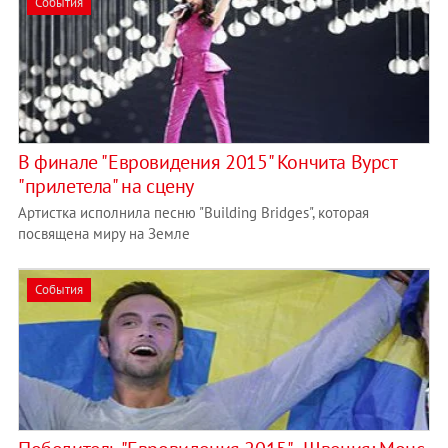
События
В финале "Евровидения 2015" Кончита Вурст
"прилетела" на сцену
Артистка исполнила песню "Building Bridges", которая
посвящена миру на Земле
События