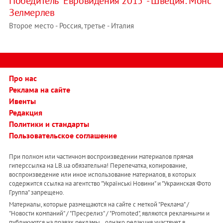
Победитель "Евровидения 2015" - Швеция: Монс
Зелмерлев
Второе место - Россия, третье - Италия
Про нас
Реклама на сайте
Ивенты
Редакция
Политики и стандарты
Пользовательское соглашение
При полном или частичном воспроизведении материалов прямая
гиперссылка на LB.ua обязательна! Перепечатка, копирование,
воспроизведение или иное использование материалов, в которых
содержится ссылка на агентство "Українськi Новини" и "Украинская Фото
Группа" запрещено.
Материалы, которые размещаются на сайте с меткой "Реклама" /
"Новости компаний" / "Пресрелиз" / "Promoted", являются рекламными и
публикуются на правах рекламы. , однако редакция участвует в