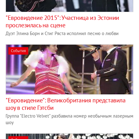
"Евровидение 2015": Участница из Эстонии
прослезилась на сцене
Дуэт Элина Борн и Стиг Ряста исполнил песню о любви
События
"Евровидение": Великобритания представила
шоу в стиле Гэтсби
Группа "Electro Velvet" разбавила номер необычным лазерным
шоу