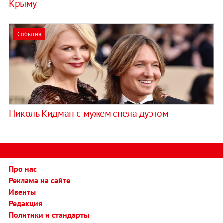
Крыму
События
Николь Кидман с мужем спела дуэтом
Про нас
Реклама на сайте
Ивенты
Редакция
Политики и стандарты