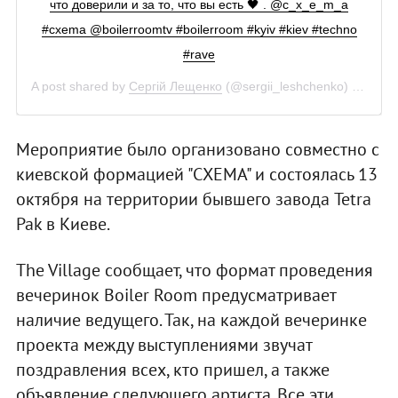
что доверили и за то, что вы есть 🖤 . @c_x_e_m_a
#cxema @boilerroomtv #boilerroom #kyiv #kiev #techno
#rave
A post shared by
Сергій Лещенко
(@sergii_leshchenko) on
Oct 
Мероприятие было организовано совместно с
киевской формацией "СХЕМА" и состоялась 13
октября на территории бывшего завода Tetra
Pak в Киеве.
The Village сообщает, что формат проведения
вечеринок Boiler Room предусматривает
наличие ведущего. Так, на каждой вечеринке
проекта между выступлениями звучат
поздравления всех, кто пришел, а также
объявление следующего артиста. Все эти