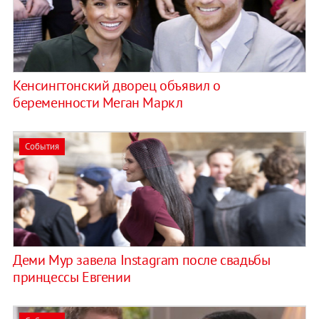
Кенсингтонский дворец объявил о
беременности Меган Маркл
События
Деми Мур завела Instagram после свадьбы
принцессы Евгении