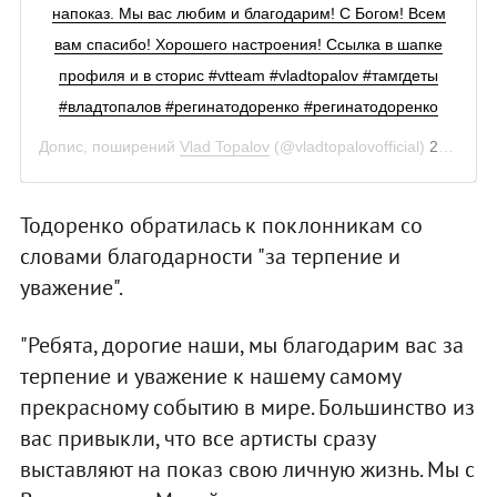
напоказ. Мы вас любим и благодарим! С Богом! Всем
вам спасибо! Хорошего настроения! Ссылка в шапке
профиля и в сторис #vtteam #vladtopalov #тамгдеты
#владтопалов #регинатодоренко #регинатодоренко
Допис, поширений
Vlad Topalov
(@vladtopalovofficial)
24 Гру 2018 р. о 5:08 PST
Тодоренко обратилась к поклонникам со
словами благодарности "за терпение и
уважение".
"Ребята, дорогие наши, мы благодарим вас за
терпение и уважение к нашему самому
прекрасному событию в мире. Большинство из
вас привыкли, что все артисты сразу
выставляют на показ свою личную жизнь. Мы с