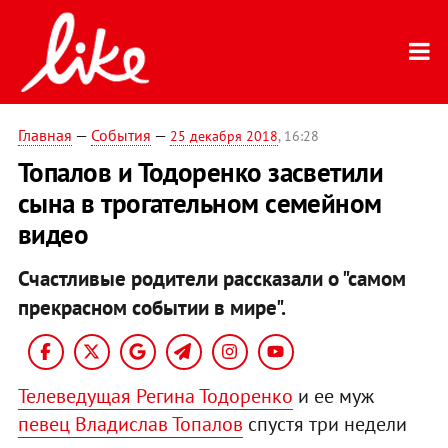
Главная
—
События
—
25 декабря 2018
, 16:28
Топалов и Тодоренко засветили
сына в трогательном семейном
видео
Счастливые родители рассказали о "самом
прекрасном событии в мире".
Телеведущая Регина Тодоренко
и ее муж
певец Владислав Топалов
спустя три недели