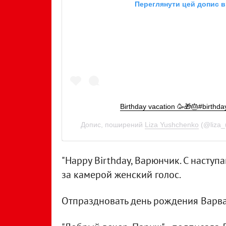
Переглянути цей допис в
Birthday vacation 🥳🎁🎂#birthd
Допис, поширений
Liza Yushchenko
(@liza_
"Happy Birthday, Варюнчик. С насту
за камерой женский голос.
Отпраздновать день рождения Варв