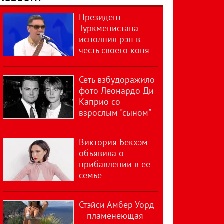
Президент
Туркменистана
исполнил рэп в
честь своего коня
Сеть взбудоражило
фото Леонардо Ди
Каприо со
взрослым "сыном"
Виктория Бекхэм
объявила о
прибавлении в ее
семье
Стэйси Амбер Уорд
– пламенеющая