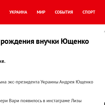
УКРАИНА
МИР
СОБЫТИЯ
СПОРТ
я рождения внучки Ющенко
же.
ына экс-президента Украины Андрея Ющенко
чери Вари появилось в инстаграме Лизы