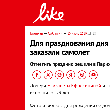
Главная
—
События
—
10 марта 2019
, 15:18
Для празднования дн
заказали самолет
Отметить праздник решили в Пари
Дочери
Елизаветы Ефросининой
и с
исполнилось 9 лет.
Фото и видео с дня рождения ее до