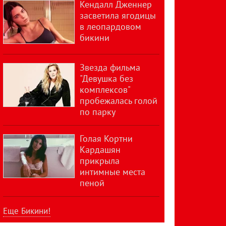
Кендалл Дженнер
засветила ягодицы
в леопардовом
бикини
Звезда фильма
"Девушка без
комплексов"
пробежалась голой
по парку
Голая Кортни
Кардашян
прикрыла
интимные места
пеной
Еще Бикини!