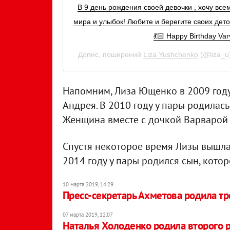
В 9 день рождения своей девочки , хочу все
мира и улыбок! Любите и берегите своих дето
💃🏻 Happy Birthday Va
Допис, поширений
Liza Yushchenko
(@liza_u
Напомним, Лиза Ющенко в 2009 году
Андрея. В 2010 году у пары родилась 
Женщина вместе с дочкой Варварой 
Спустя некоторое время Лизы вышла
2014 году у пары родился сын, котор
10 марта 2019, 14:29
Пресс-секретарь Ахметова родила тр
07 марта 2019, 12:07
Наталья Холоденко родила второго 