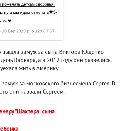
м пожелать деткам здоровья,
к, ну а мы идём отмечать🤩🥳
rvara❤️
)
10 Бер 2019 р. о 12:08 PST
 вышла замуж за сына Виктора Ющенко -
дочь Варвара, а в 2012 году они развелись.
уехала жить в Америку.
 замуж за московского бизнесмена Сергея. В
ого они назвали Сергеем.
енеру "Шахтера" сына
ребенка