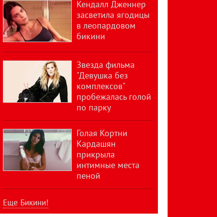
Кендалл Дженнер
засветила ягодицы
в леопардовом
бикини
Звезда фильма
"Девушка без
комплексов"
пробежалась голой
по парку
Голая Кортни
Кардашян
прикрыла
интимные места
пеной
Еще Бикини!