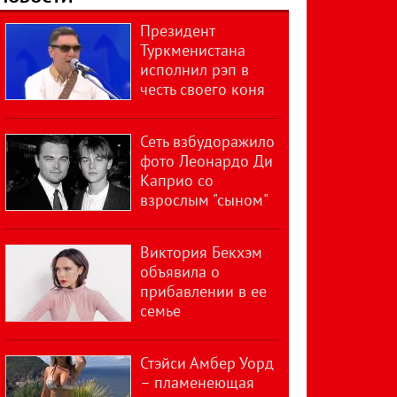
Президент
Туркменистана
исполнил рэп в
честь своего коня
Сеть взбудоражило
фото Леонардо Ди
Каприо со
взрослым "сыном"
Виктория Бекхэм
объявила о
прибавлении в ее
семье
Стэйси Амбер Уорд
– пламенеющая