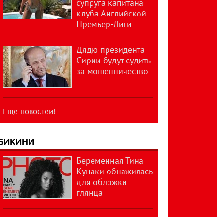
супруга капитана
клуба Английской
Премьер-Лиги
Дядю президента
Сирии будут судить
за мошенничество
Еще новостей!
БИКИНИ
Беременная Тина
Кунаки обнажилась
для обложки
глянца