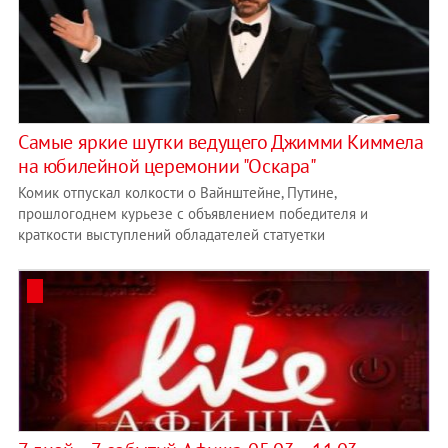
Самые яркие шутки ведущего Джимми Киммела
на юбилейной церемонии "Оскара"
Комик отпускал колкости о Вайнштейне, Путине,
прошлогоднем курьезе с объявлением победителя и
краткости выступлений обладателей статуетки