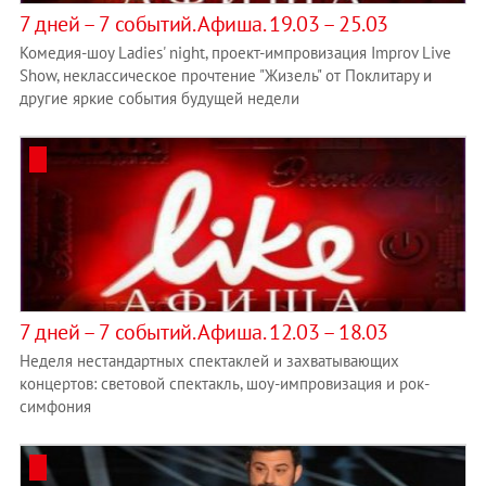
7 дней – 7 событий. Афиша. 19.03 – 25.03
Комедия-шоу Ladies' night, проект-импровизация Improv Live
Show, неклассическое прочтение "Жизель" от Поклитару и
другие яркие события будущей недели
7 дней – 7 событий. Афиша. 12.03 – 18.03
Неделя нестандартных спектаклей и захватывающих
концертов: световой спектакль, шоу-импровизация и рок-
симфония