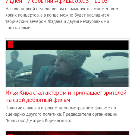
7 дней – 7 событий. Афиша. 05.03 – 11.03
Начало первой недели весны ознаменуется множеством
ярких концертов, а в конце можно будет насладится
творческим вечером Жадана и двумя незаурядными
спектаклями
Илья Кива стал актером и приглашает зрителей
на свой дебютный фильм
Политик снялся в игровом полнометражном фильме по
сценарию другого политика. Предводителя организации
"Братство", Дмитрия Корчинского.