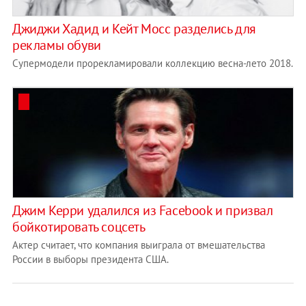
Джиджи Хадид и Кейт Мосс разделись для
рекламы обуви
Супермодели прорекламировали коллекцию весна-лето 2018.
​Джим Керри удалился из Facebook и призвал
бойкотировать соцсеть
Актер считает, что компания выиграла от вмешательства
России в выборы президента США.