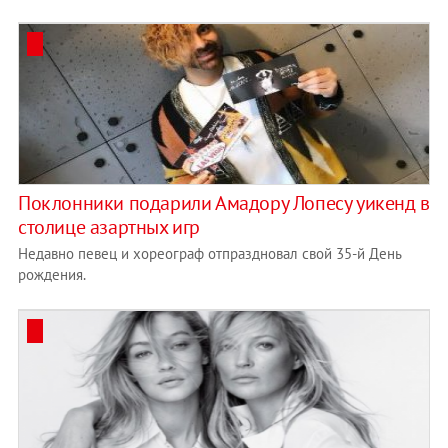
​Поклонники подарили Амадору Лопесу уикенд в
столице азартных игр
Недавно певец и хореограф отпраздновал свой 35-й День
рождения.