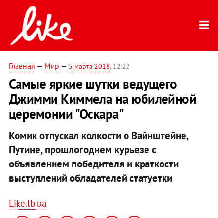
Главная
—
Мир
—
5 марта 2018
, 12:22
Самые яркие шутки ведущего
Джимми Киммела на юбилейной
церемонии "Оскара"
Комик отпускал колкости о Вайнштейне,
Путине, прошлогоднем курьезе с
объявлением победителя и краткости
выступлений обладателей статуетки
Like.lb.ua