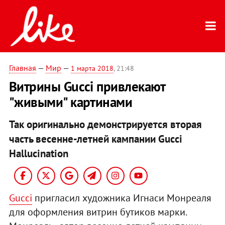
Главная
—
Мир
—
1 марта 2018
, 21:48
Витрины Gucci привлекают
"живыми" картинами
Так оригинально демонстрируется вторая
часть весенне-летней кампании Gucci
Hallucination
Gucci
пригласил художника Игнаси Монреаля
для оформления витрин бутиков марки.