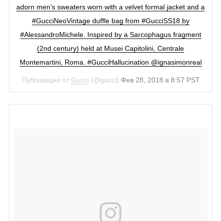
adorn men’s sweaters worn with a velvet formal jacket and a
#GucciNeoVintage duffle bag from #GucciSS18 by
#AlessandroMichele. Inspired by a Sarcophagus fragment
(2nd century) held at Musei Capitolini, Centrale
Montemartini, Roma. #GucciHallucination @ignasimonreal
Публикация от
Gucci
(@gucci)
Фев 28, 2018 в 8:57 PST