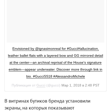
Envisioned by @ignasimonreal for #GucciHallucination,
leather ballet flats with a layered bow and GG mirrored detail
at the center—an archival reprisal of the House's signature
emblem—appear underwater. Discover more through link in
bio. #GucciSS18 #AlessandroMichele
Публикация от
Gucci
(@gucci)
Мар 1, 2018 в 2:48 PST
В витринах бутиков бренда установили
экраны, на которых показывают