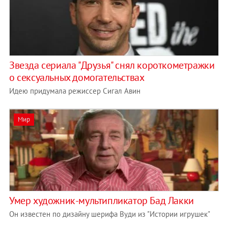
Звезда сериала "Друзья" снял короткометражки
о сексуальных домогательствах
Идею придумала режиссер Сигал Авин
Мир
Умер художник-мультипликатор Бад Лакки
Он известен по дизайну шерифа Вуди из "Истории игрушек"