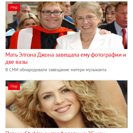
Мир
Мать Элтона Джона завещала ему фотографии и
две вазы
В СМИ обнародовали завещание матери музыканта
Мир