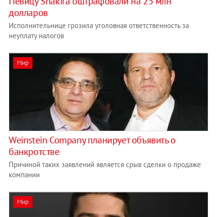
Певицу Shakira оштрафовали на 25 млн
долларов
Исполнительнице грозила уголовная ответственность за
неуплату налогов
Мир
Weinstein Company планирует объявить о
банкротстве
Причиной таких заявлений является срыв сделки о продаже
компании
Мир