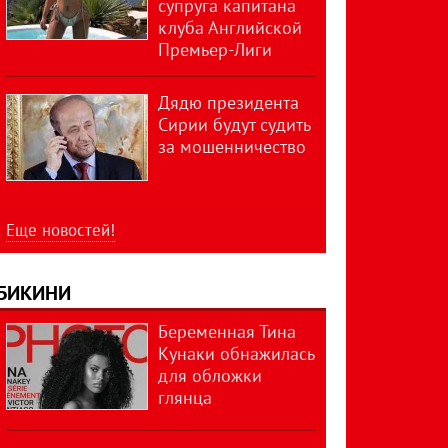
супруга капитана
клуба Английской
Премьер-Лиги
Дядю президента
Сирии будут судить
за мошенничество
Еще новостей!
БИКИНИ
Беременная Тина
Кунаки обнажилась
для обложки
глянца