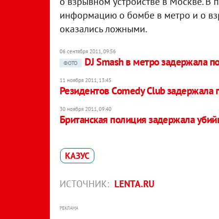
о взрывном устройстве в Москве. В
информацию о бомбе в метро и о вз
оказались ложными.
06 сентября 2011, 09:56
DJ Smash в метро задержала п
ФОТО
11 ноября 2011, 13:45
Резидентов Comedy Club задержала 
30 ноября 2011, 09:40
Британская полиция задержала убий
КАЗУС
ИСТОЧНИК:
LENTA.RU
РЕКЛАМА