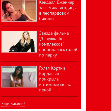
Кендалл Дженнер
засветила ягодицы
в леопардовом
бикини
Звезда фильма
"Девушка без
комплексов"
пробежалась голой
по парку
Голая Кортни
Кардашян
прикрыла
интимные места
пеной
Еще Бикини!