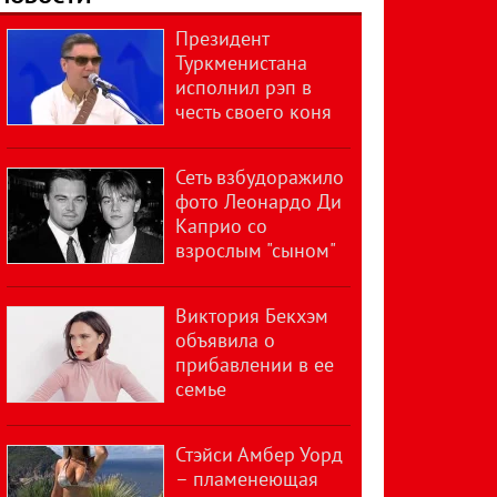
Президент
Туркменистана
исполнил рэп в
честь своего коня
Сеть взбудоражило
фото Леонардо Ди
Каприо со
взрослым "сыном"
Виктория Бекхэм
объявила о
прибавлении в ее
семье
Стэйси Амбер Уорд
– пламенеющая