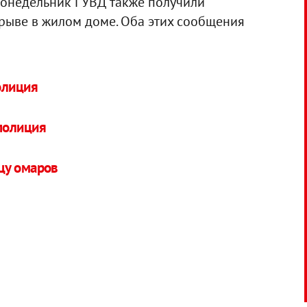
 понедельник ГУВД также получили
рыве в жилом доме. Оба этих сообщения
олиция
полиция
цу омаров