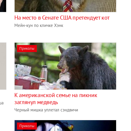
На место в Сенате США претендует кот
Мейн-кун по кличке Хэнк
Приколы
К американской семье на пикник
заглянул медведь
ша
Черный мишка уплетал сэндвичи
Приколы