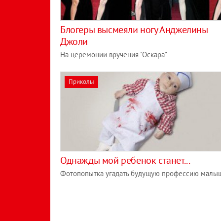
Блогеры высмеяли ногу Анджелины
Джоли
На церемонии вручения "Оскара"
Приколы
Однажды мой ребенок станет...
Фотопопытка угадать будущую профессию малы