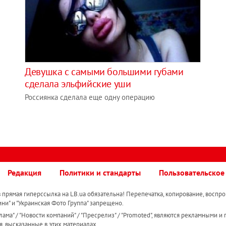
Девушка с самыми большими губами
сделала эльфийские уши
Россиянка сделала еще одну операцию
Редакция
Политики и стандарты
Пользовательское
прямая гиперссылка на LB.ua обязательна! Перепечатка, копирование, воспро
ини" и "Украинская Фото Группа" запрещено.
ама" / "Новости компаний" / "Пресрелиз" / "Promoted", являются рекламными и 
я, высказанные в этих материалах.