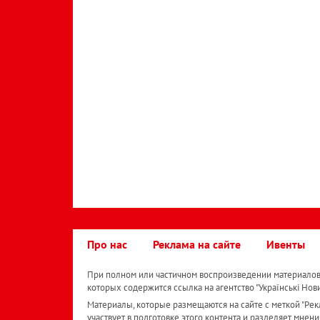
Про нас
Реклама на сайте
Ивенты
При полном или частичном воспроизведении материалов 
которых содержится ссылка на агентство "Українськi Нов
Материалы, которые размещаются на сайте с меткой "Рекл
участвует в подготовке этого контента и разделяет мнени