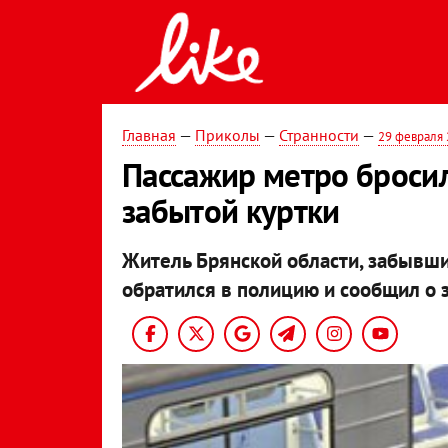
Главная
—
Приколы
—
Странности
—
29 февраля
Пассажир метро броси
забытой куртки
Житель Брянской области, забывши
обратился в полицию и сообщил о 