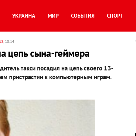
УКРАИНА
МИР
СОБЫТИЯ
СПОРТ
12
, 18:14
а цепь сына-геймера
итель такси посадил на цепь своего 13-
нем пристрастии к компьютерным играм.