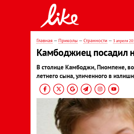
Главная
—
Приколы
—
Странности
—
3 апреля 20
Камбоджиец посадил н
В столице Камбоджи, Пномпене, вод
летнего сына, уличенного в излиш