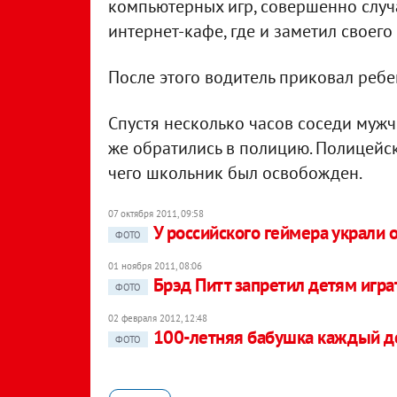
компьютерных игр, совершенно слу
интернет-кафе, где и заметил своего
После этого водитель приковал ребе
Спустя несколько часов соседи мужч
же обратились в полицию. Полицейск
чего школьник был освобожден.
07 октября 2011, 09:58
У российского геймера украли 
ФОТО
01 ноября 2011, 08:06
Брэд Питт запретил детям игр
ФОТО
02 февраля 2012, 12:48
100-летняя бабушка каждый де
ФОТО