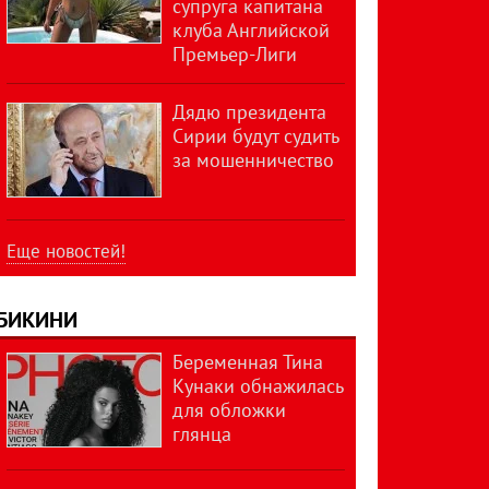
супруга капитана
клуба Английской
Премьер-Лиги
Дядю президента
Сирии будут судить
за мошенничество
Еще новостей!
БИКИНИ
Беременная Тина
Кунаки обнажилась
для обложки
глянца