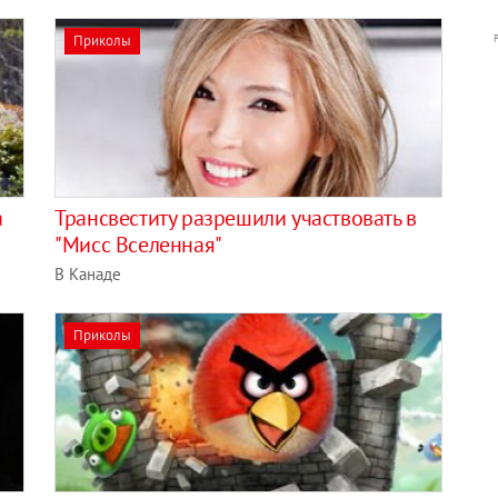
Приколы
а
Трансвеститу разрешили участвовать в
"Мисс Вселенная"
В Канаде
Приколы