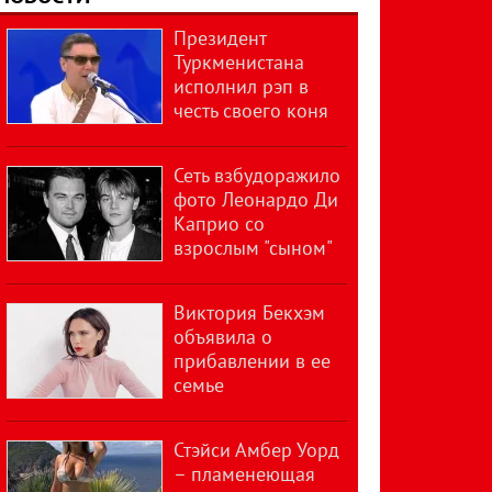
Президент
Туркменистана
исполнил рэп в
честь своего коня
Сеть взбудоражило
фото Леонардо Ди
Каприо со
взрослым "сыном"
Виктория Бекхэм
объявила о
прибавлении в ее
семье
Стэйси Амбер Уорд
– пламенеющая