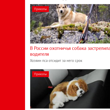
Приколы
В России охотничья собака застрелил
водителя
Хозяин пса отсидит за него срок
Приколы