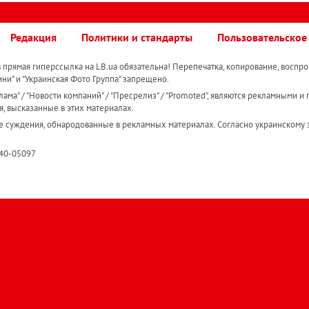
Редакция
Политики и стандарты
Пользовательское
прямая гиперссылка на LB.ua обязательна! Перепечатка, копирование, воспро
ини" и "Украинская Фото Группа" запрещено.
ама" / "Новости компаний" / "Пресрелиз" / "Promoted", являются рекламными и 
я, высказанные в этих материалах.
е суждения, обнародованные в рекламных материалах. Согласно украинскому з
R40-05097