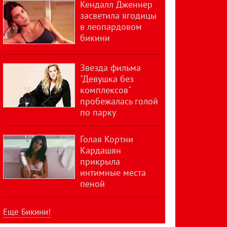
Кендалл Дженнер
засветила ягодицы
в леопардовом
бикини
Звезда фильма
"Девушка без
комплексов"
пробежалась голой
по парку
Голая Кортни
Кардашян
прикрыла
интимные места
пеной
Еще Бикини!