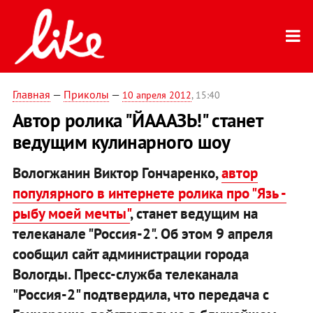
Главная
—
Приколы
—
10 апреля 2012
, 15:40
Автор ролика "ЙАААЗЬ!" станет
ведущим кулинарного шоу
Вологжанин Виктор Гончаренко,
автор
популярного в интернете ролика про "Язь -
рыбу моей мечты"
, станет ведущим на
телеканале "Россия-2". Об этом 9 апреля
сообщил сайт администрации города
Вологды. Пресс-служба телеканала
"Россия-2" подтвердила, что передача с