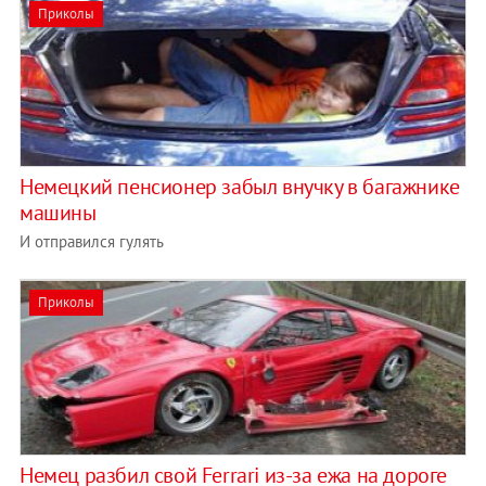
Приколы
Немецкий пенсионер забыл внучку в багажнике
машины
И отправился гулять
Приколы
Немец разбил свой Ferrari из-за ежа на дороге