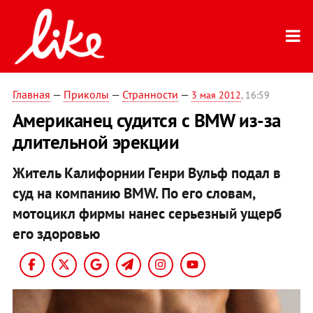
Главная
—
Приколы
—
Странности
—
3 мая 2012
, 16:59
Американец судится с BMW из-за
длительной эрекции
Житель Калифорнии Генри Вульф подал в
суд на компанию BMW. По его словам,
мотоцикл фирмы нанес серьезный ущерб
его здоровью