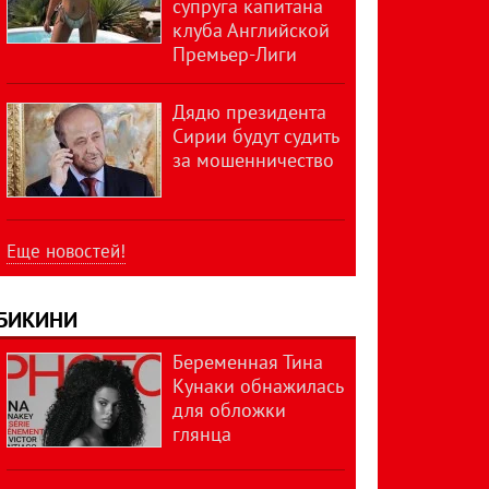
супруга капитана
клуба Английской
Премьер-Лиги
Дядю президента
Сирии будут судить
за мошенничество
Еще новостей!
БИКИНИ
Беременная Тина
Кунаки обнажилась
для обложки
глянца