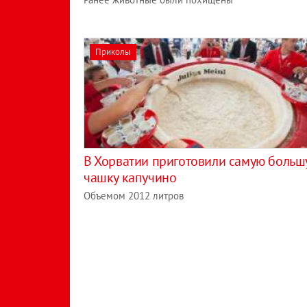
Приколы
В Хорватии приготовили самую боль
чашку капучино
Объемом 2012 литров