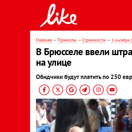
Главная
—
Приколы
—
Странности
—
3 сентября 
В Брюсселе ввели штр
на улице
Обидчики будут платить по 250 ев