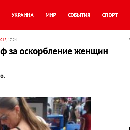
УКРАИНА
МИР
СОБЫТИЯ
СПОРТ
2012
, 17:24
аф за оскорбление женщин
ро.