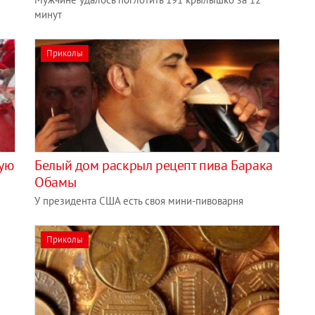
минут
Приколы
шую
Белый дом раскрыл рецепт пива Барака
Обамы
У президента США есть своя мини-пивоварня
Приколы