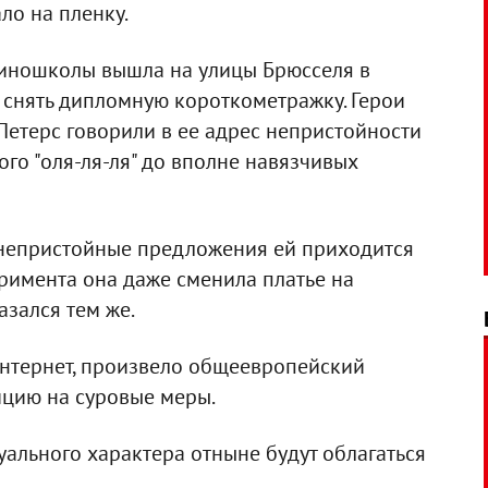
ло на пленку.
киношколы вышла на улицы Брюсселя в
 снять дипломную короткометражку. Герои
етерс говорили в ее адрес непристойности
ого "оля-ля-ля" до вполне навязчивых
а непристойные предложения ей приходится
еримента она даже сменила платье на
азался тем же.
интернет, произвело общеевропейский
ицию на суровые меры.
ального характера отныне будут облагаться