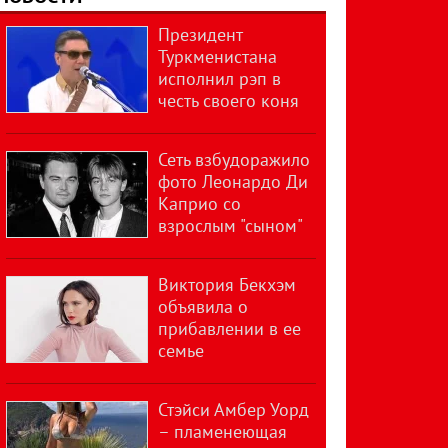
Президент
Туркменистана
исполнил рэп в
честь своего коня
Сеть взбудоражило
фото Леонардо Ди
Каприо со
взрослым "сыном"
Виктория Бекхэм
объявила о
прибавлении в ее
семье
Стэйси Амбер Уорд
– пламенеющая