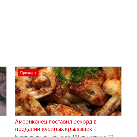
Приколы
Американец поставил рекорд в
поедании куриных крылышек
Мужчине удалось поглотить 191 крылышко за 12