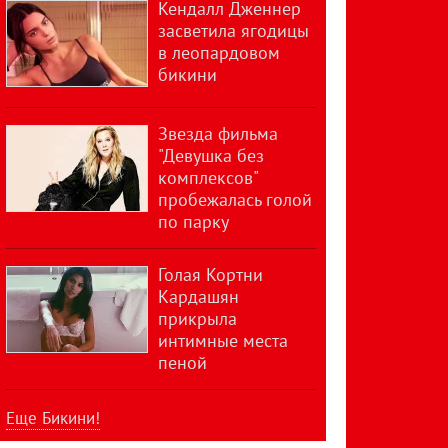
Кендалл Дженнер
засветила ягодицы
в леопардовом
бикини
Звезда фильма
"Девушка без
комплексов"
пробежалась голой
по парку
Голая Кортни
Кардашян
прикрыла
интимные места
пеной
Еще Бикини!