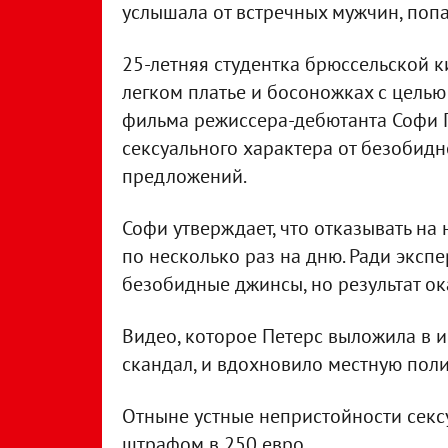
услышала от встречных мужчин, попа
25-летняя студентка брюссельской 
легком платье и босоножках с целью
фильма режиссера-дебютанта Софи П
сексуального характера от безобидн
предложений.
Софи утверждает, что отказывать н
по несколько раз на дню. Ради эксп
безобидные джинсы, но результат ок
Видео, которое Петерс выложила в 
скандал, и вдохновило местную пол
Отныне устные непристойности сексу
штрафом в 250 евро.