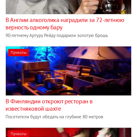
В Англии алкоголика наградили за 72-летнюю
верность одному бару
90-летнему Артуру Рейду подарили золотую брошь
Приколы
В Финляндии откроют ресторан в
известняковой шахте
Посетители будут обедать на глубине 80 метров
Приколы