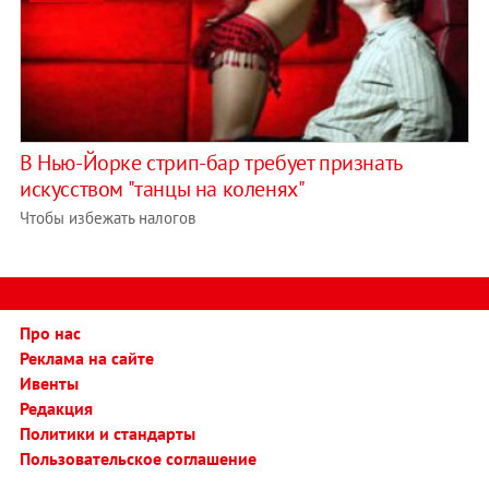
В Нью-Йорке стрип-бар требует признать
искусством "танцы на коленях"
Чтобы избежать налогов
Про нас
Реклама на сайте
Ивенты
Редакция
Политики и стандарты
Пользовательское соглашение