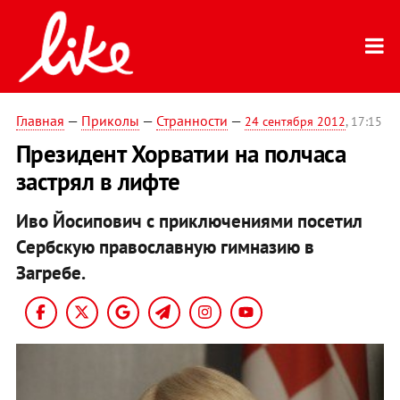
Главная
—
Приколы
—
Странности
—
24 сентября 2012
, 17:15
Президент Хорватии на полчаса
застрял в лифте
Иво Йосипович с приключениями посетил
Сербскую православную гимназию в
Загребе.