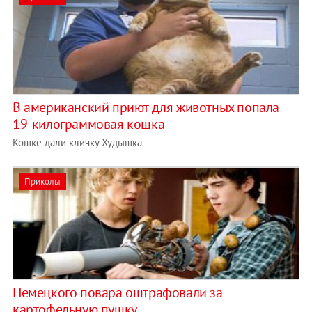
В американский приют для животных попала
19-килограммовая кошка
Кошке дали кличку Худышка
Приколы
Немецкого повара оштрафовали за
картофельную пушку