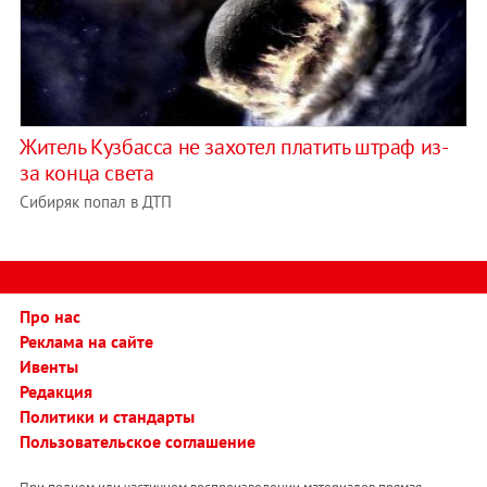
Житель Кузбасса не захотел платить штраф из-
за конца света
Сибиряк попал в ДТП
Про нас
Реклама на сайте
Ивенты
Редакция
Политики и стандарты
Пользовательское соглашение