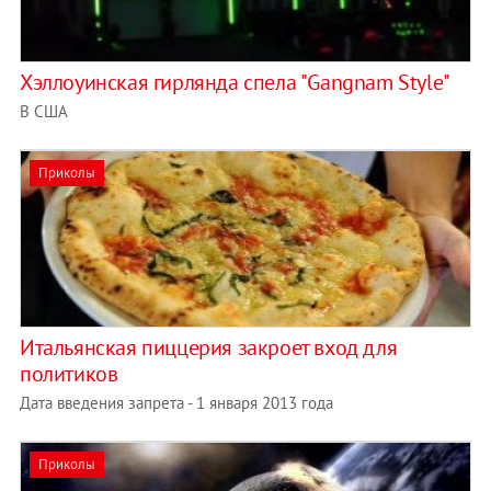
Хэллоуинская гирлянда спела "Gangnam Style"
В США
Приколы
Итальянская пиццерия закроет вход для
политиков
Дата введения запрета - 1 января 2013 года
Приколы