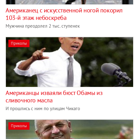
Американец с искусственной ногой покорил
103-й этаж небоскреба
Мужчина преодолел 2 тыс. ступенек
Приколы
Американцы изваяли бюст Обамы из
сливочного масла
И прошлись с ним по улицам Чикаго
Приколы