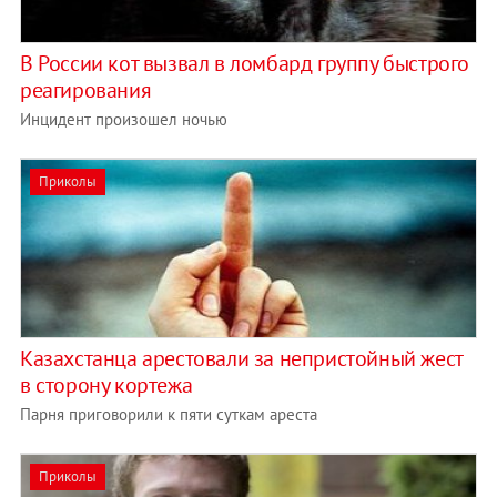
В России кот вызвал в ломбард группу быстрого
реагирования
Инцидент произошел ночью
Приколы
Казахстанца арестовали за непристойный жест
в сторону кортежа
Парня приговорили к пяти суткам ареста
Приколы