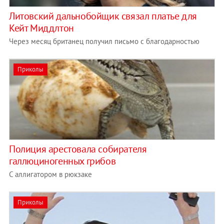
Литовский дальнобойщик связал платье для
Кейт Миддлтон
Через месяц британец получил письмо с благодарностью
Приколы
Полиция арестовала собирателя
галлюциногенных грибов
С аллигатором в рюкзаке
Приколы