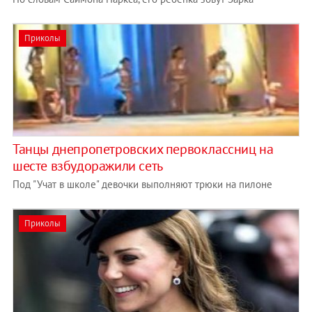
Приколы
Танцы днепропетровских первоклассниц на
шесте взбудоражили сеть
Под "Учат в школе" девочки выполняют трюки на пилоне
Приколы