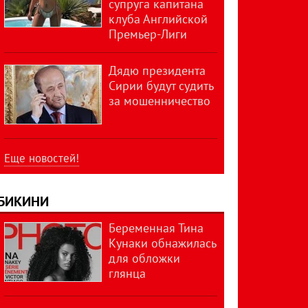
супруга капитана
клуба Английской
Премьер-Лиги
Дядю президента
Сирии будут судить
за мошенничество
Еще новостей!
БИКИНИ
Беременная Тина
Кунаки обнажилась
для обложки
глянца