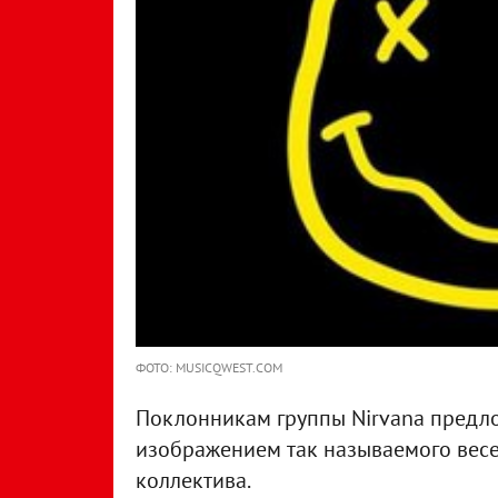
ФОТО: MUSICQWEST.COM
Поклонникам группы Nirvana предло
изображением так называемого весе
коллектива.