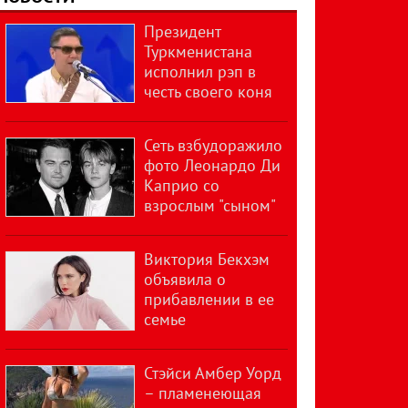
Президент
Туркменистана
исполнил рэп в
честь своего коня
Сеть взбудоражило
фото Леонардо Ди
Каприо со
взрослым "сыном"
Виктория Бекхэм
объявила о
прибавлении в ее
семье
Стэйси Амбер Уорд
– пламенеющая