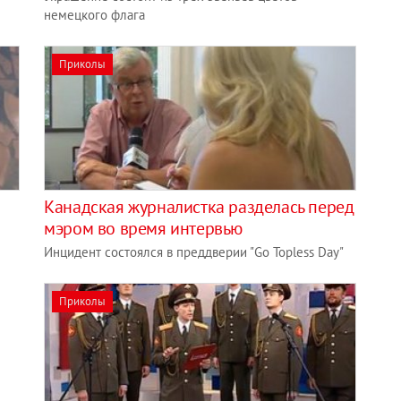
немецкого флага
Приколы
Канадская журналистка разделась перед
мэром во время интервью
Инцидент состоялся в преддверии "Go Topless Day"
Приколы