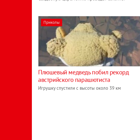
Приколы
Плюшевый медведь побил рекорд
австрийского парашютиста
Игрушку спустили с высоты около 39 км