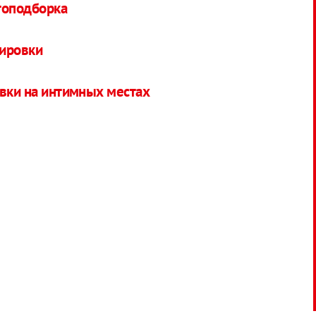
топодборка
уировки
овки на интимных местах