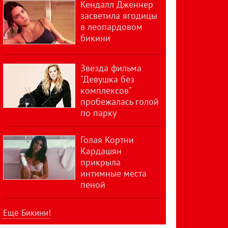
Кендалл Дженнер
засветила ягодицы
в леопардовом
бикини
Звезда фильма
"Девушка без
комплексов"
пробежалась голой
по парку
Голая Кортни
Кардашян
прикрыла
интимные места
пеной
Еще Бикини!