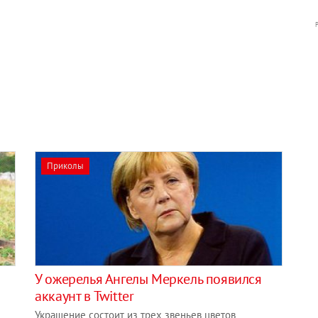
Приколы
У ожерелья Ангелы Меркель появился
аккаунт в Twitter
Украшение состоит из трех звеньев цветов