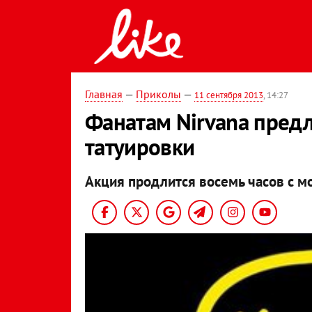
Главная
—
Приколы
—
11 сентября 2013
, 14:27
Фанатам Nirvana пред
татуировки
Акция продлится восемь часов с м