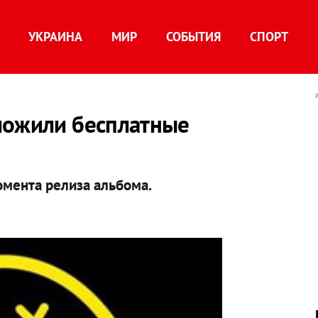
УКРАИНА
МИР
СОБЫТИЯ
СПОРТ
ложили бесплатные
омента релиза альбома.