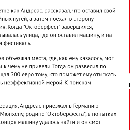
ке как Андреас, рассказал, что оставил свой
ных путей, а затем поехал в сторону
я. Когда "Октоберфест" завершился,
зывалась улица, где он оставил машину, и на
а фестиваль.
з объезжал места, где, как ему казалось, мог
 к чему не привели. Тогда он развесил по
щал 200 евро тому, кто поможет ему отыскать
ось неэффективной мерой. К поискам
операция, Андреас приезжал в Германию
Мюнхену, родине "Октоберфеста", в попытках
концов машину удалось найти и он смог