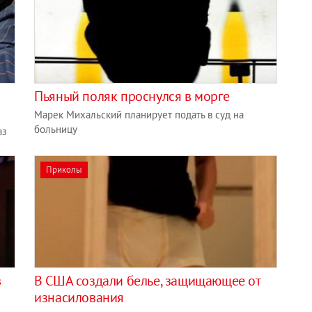
Пьяный поляк проснулся в морге
Марек Михальский планирует подать в суд на
больницу
аз
Приколы
в
В США создали белье, защищающее от
изнасилования