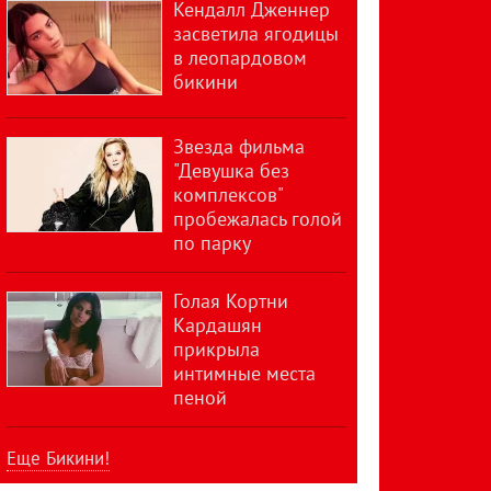
Кендалл Дженнер
засветила ягодицы
в леопардовом
бикини
Звезда фильма
"Девушка без
комплексов"
пробежалась голой
по парку
Голая Кортни
Кардашян
прикрыла
интимные места
пеной
Еще Бикини!