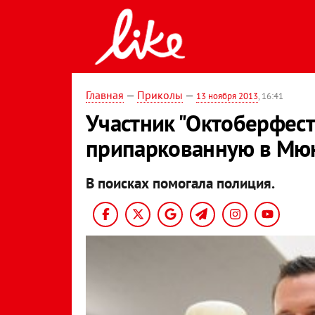
Главная
—
Приколы
—
13 ноября 2013
, 16:41
Участник "Октоберфест
припаркованную в Мю
В поисках помогала полиция.