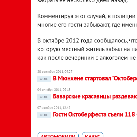
забрать ее несколько дней назад.
Комментируя этот случай, в полиции
многие его гости забывают, где име
В октябре 2012 года сообщалось, ч
которую местный житель забыл на пар
как после вечеринки с алкоголем не
20 сентября 2011, 09:27
В Мюнхене стартовал "Октобер
ФОТО
04 октября 2011, 09:15
Баварские красавицы раздеваю
ФОТО
07 октября 2011, 12:42
Гости Октоберфеста съели 118 
ФОТО
АВТОМОБИЛИ
КАЗУС