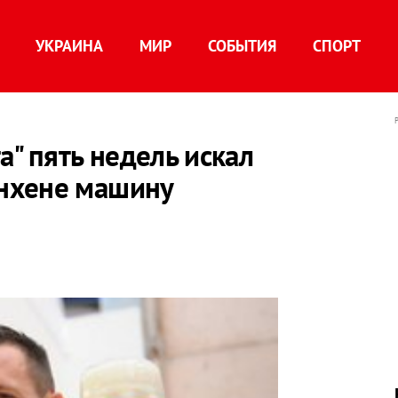
УКРАИНА
МИР
СОБЫТИЯ
СПОРТ
а" пять недель искал
нхене машину