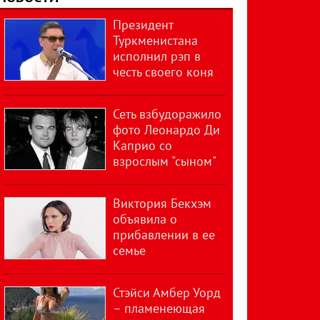
Президент
Туркменистана
исполнил рэп в
честь своего коня
Сеть взбудоражило
фото Леонардо Ди
Каприо со
взрослым "сыном"
Виктория Бекхэм
объявила о
прибавлении в ее
семье
Стэйси Амбер Уорд
– пламенеющая