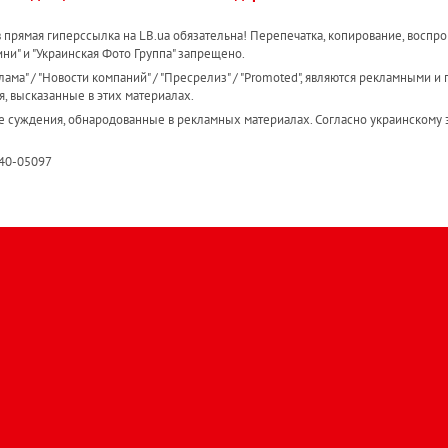
прямая гиперссылка на LB.ua обязательна! Перепечатка, копирование, воспро
ини" и "Украинская Фото Группа" запрещено.
ама" / "Новости компаний" / "Пресрелиз" / "Promoted", являются рекламными и 
я, высказанные в этих материалах.
е суждения, обнародованные в рекламных материалах. Согласно украинскому з
R40-05097