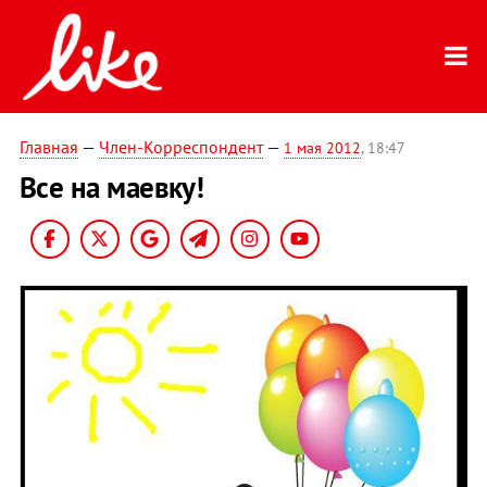
Главная
—
Член-Корреспондент
—
1 мая 2012
, 18:47
Все на маевку!