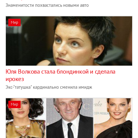
Знаменитости похвастались новыми авто
Мир
Юля Волкова стала блондинкой и сделала
ирокез
Экс-"татушка" кардинально сменила имидж
Мир