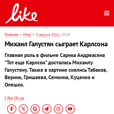
Главная
—
Мир
—
3 августа 2011
, 18:04
Михаил Галустян сыграет Карлсона
Главная роль в фильме Сарика Андреасяна
"Тот еще Карлсон" досталась Михаилу
Галустяну. Также в картине снялись Табаков,
Верник, Гришаева, Семкина, Куценко и
Олешко.
Like.lb.ua