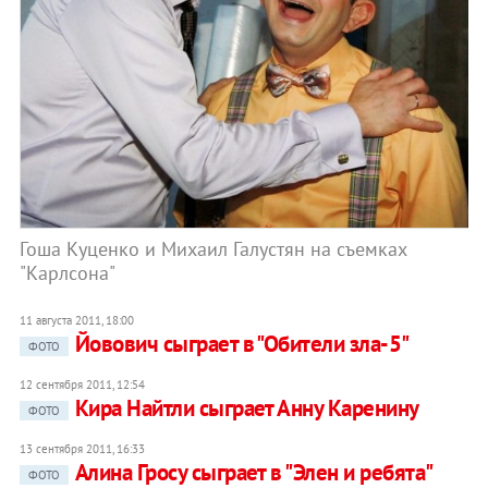
Гоша Куценко и Михаил Галустян на съемках
"Карлсона"
11 августа 2011, 18:00
Йовович сыграет в "Обители зла-5"
ФОТО
12 сентября 2011, 12:54
Кира Найтли сыграет Анну Каренину
ФОТО
13 сентября 2011, 16:33
Алина Гросу сыграет в "Элен и ребята"
ФОТО