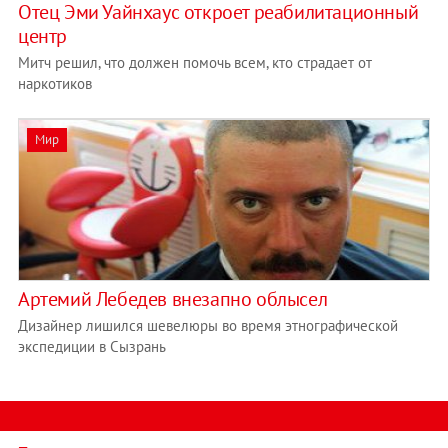
Отец Эми Уайнхаус откроет реабилитационный
центр
Митч решил, что должен помочь всем, кто страдает от
наркотиков
Мир
Артемий Лебедев внезапно облысел
Дизайнер лишился шевелюры во время этнографической
экспедиции в Сызрань