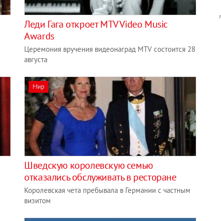
Леди Гага откроет MTV Video Music
Awards
Церемония вручения видеонаград MTV состоится 28
августа
Мир
Шведскую королевскую семью
отказались обслуживать в ресторане
Королевская чета пребывала в Германии с частным
визитом