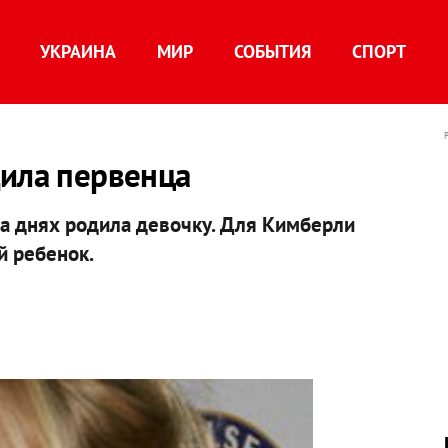
УКРАИНА
МИР
СОБЫТИЯ
СПОРТ
дила первенца
а днях родила девочку. Для Кимберли
й ребенок.