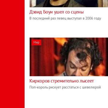
Дэвид Боуи ушел со сцены
В последний раз певец выступал в 2006 году
Мир
Киркоров стремительно лысеет
Поп-король рискует расстаться с шевелюрой