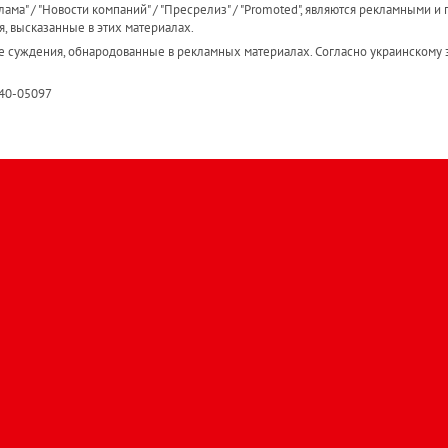
ама" / "Новости компаний" / "Пресрелиз" / "Promoted", являются рекламными и 
я, высказанные в этих материалах.
е суждения, обнародованные в рекламных материалах. Согласно украинскому з
R40-05097