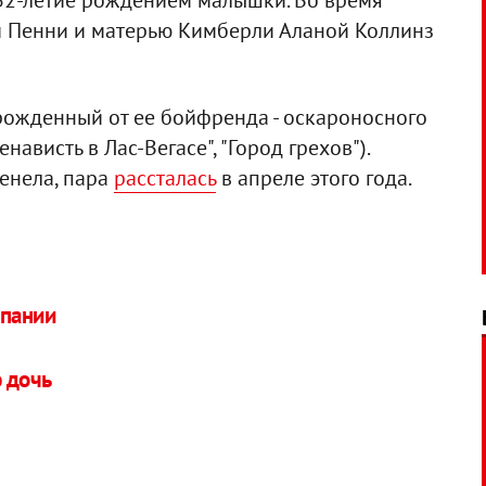
32-летие рождением малышки. Во время
й Пенни и матерью Кимберли Аланой Коллинз
рожденный от ее бойфренда - оскароносного
нависть в Лас-Вегасе", "Город грехов").
менела, пара
рассталась
в апреле этого года.
спании
 дочь