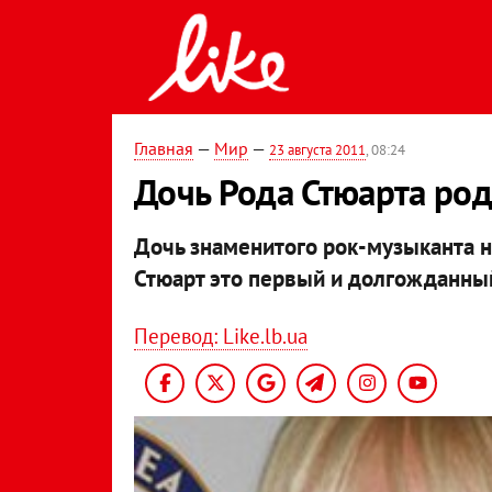
Главная
—
Мир
—
23 августа 2011
, 08:24
Дочь Рода Стюарта ро
Дочь знаменитого рок-музыканта н
Стюарт это первый и долгожданны
Перевод: Like.lb.ua