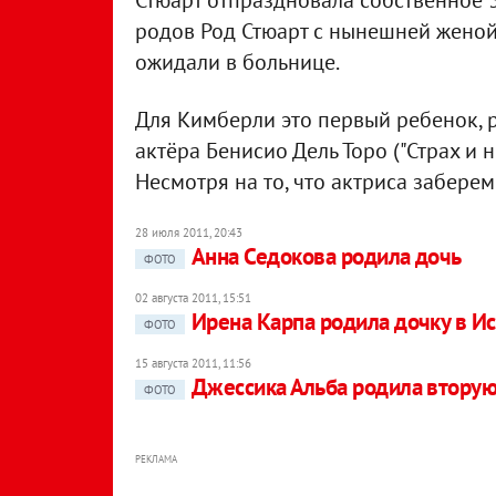
Стюарт отпраздновала собственное 
родов Род Стюарт с нынешней жено
ожидали в больнице.
Для Кимберли это первый ребенок, 
актёра Бенисио Дель Торо ("Страх и не
Несмотря на то, что актриса забере
28 июля 2011, 20:43
Анна Седокова родила дочь
ФОТО
02 августа 2011, 15:51
Ирена Карпа родила дочку в И
ФОТО
15 августа 2011, 11:56
Джессика Альба родила вторую
ФОТО
РЕКЛАМА