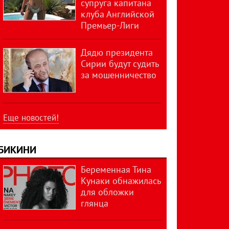
супруга капитана
клуба Английской
Премьер-Лиги
Дядю президента
Сирии будут судить
за мошенничество
Еще новостей!
БИКИНИ
Беременная Тина
Кунаки обнажилась
для обложки
глянца