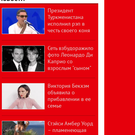
Президент
Туркменистана
исполнил рэп в
честь своего коня
Сеть взбудоражило
фото Леонардо Ди
Каприо со
взрослым "сыном"
Виктория Бекхэм
объявила о
прибавлении в ее
семье
Стэйси Амбер Уорд
– пламенеющая