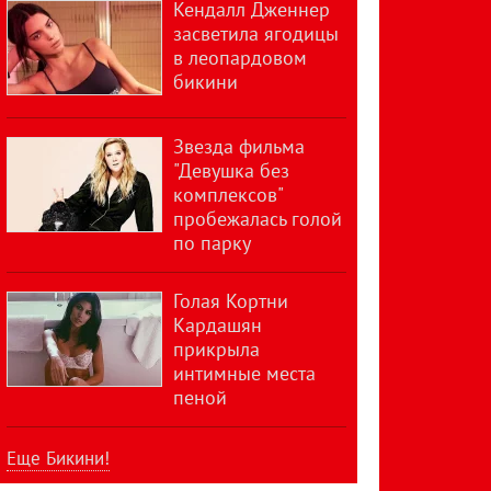
Кендалл Дженнер
засветила ягодицы
в леопардовом
бикини
Звезда фильма
"Девушка без
комплексов"
пробежалась голой
по парку
Голая Кортни
Кардашян
прикрыла
интимные места
пеной
Еще Бикини!