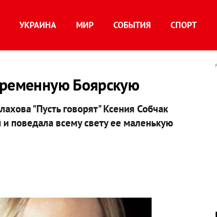
УКРАИНА
МИР
СОБЫТИЯ
СПОРТ
еременную Боярскую
ахова "Пусть говорят" Ксения Собчак
й и поведала всему свету ее маленькую