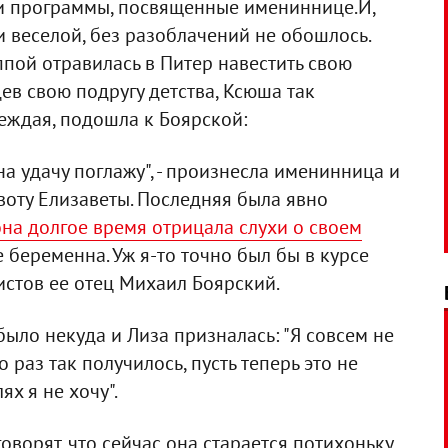
и программы, посвященные имениннице.И,
 веселой, без разоблачений не обошлось.
пой отравилась в Питер навестить свою
ев свою подругу детства, Ксюша так
реждая, подошла к Боярской:
 на удачу поглажу", - произнесла именинница и
воту Елизаветы. Последняя была явно
она долгое время отрицала слухи о своем
е беременна. Уж я-то точно был бы в курсе
листов ее отец Михаил Боярский.
было некуда и Лиза призналась: "Я совсем не
 раз так получилось, пусть теперь это не
ях я не хочу".
оворят, что сейчас она старается потихоньку