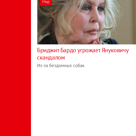
Мир
Бриджит Бардо угрожает Януковичу
скандалом
Из-за бездомных собак