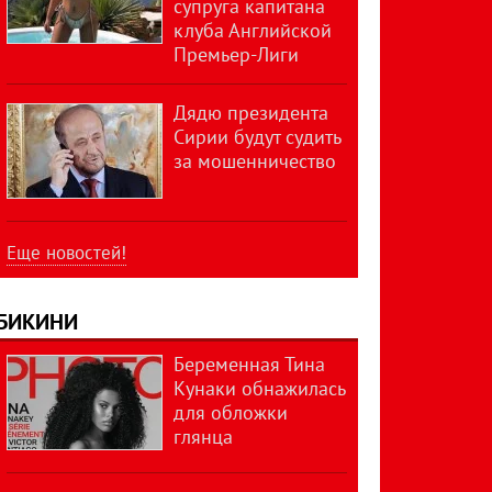
супруга капитана
клуба Английской
Премьер-Лиги
Дядю президента
Сирии будут судить
за мошенничество
Еще новостей!
БИКИНИ
Беременная Тина
Кунаки обнажилась
для обложки
глянца