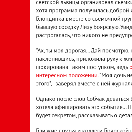
светской львицы организовал съемк
хотя программа получилась доброй и
Блондинка вместе со съемочной груп
бывшую соседку Лизу Боярскую. Увид
растрогалась, что никого не предуп
"Ах, ты моя дорогая... Дай посмотрю,
наклонившись, приложила руку к жи
шокирована таким поступком, ведь
интересном положении
. "Моя дочь н
этого", - заверял вместе с ней журна
Однако после слов Собчак деваться 
хотела афишировать это событие... Но
будет секретом, рассказывать о детал
Близкие друзья и коллеги Боярской г