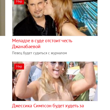
Мир
Меладзе в суде отстоит честь
Джанабаевой
Певец будет судиться с журналом
Мир
Джессика Симпсон будет худеть за