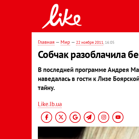
Главная
—
Мир
—
22 ноября 2011
, 16:05
Собчак разоблачила б
В последней программе Андрея Мал
наведалась в гости к Лизе Боярско
тайну.
Like.lb.ua