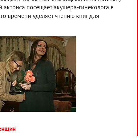
ей актриса посещает акушера-гинеколога в
го времени уделяет чтению книг для
енщин