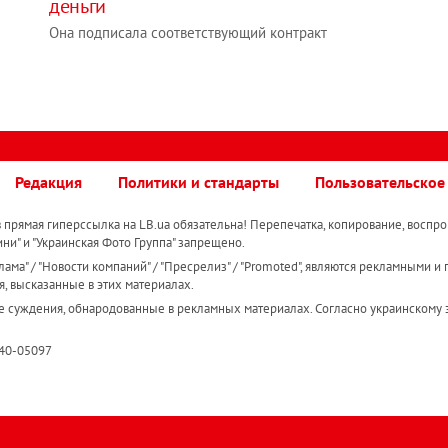
деньги
Она подписала соответствующий контракт
Редакция
Политики и стандарты
Пользовательское
прямая гиперссылка на LB.ua обязательна! Перепечатка, копирование, воспро
ини" и "Украинская Фото Группа" запрещено.
ама" / "Новости компаний" / "Пресрелиз" / "Promoted", являются рекламными и 
я, высказанные в этих материалах.
е суждения, обнародованные в рекламных материалах. Согласно украинскому з
R40-05097