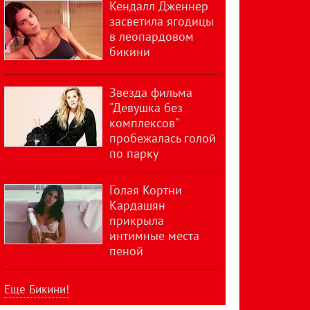
Кендалл Дженнер
засветила ягодицы
в леопардовом
бикини
Звезда фильма
"Девушка без
комплексов"
пробежалась голой
по парку
Голая Кортни
Кардашян
прикрыла
интимные места
пеной
Еще Бикини!