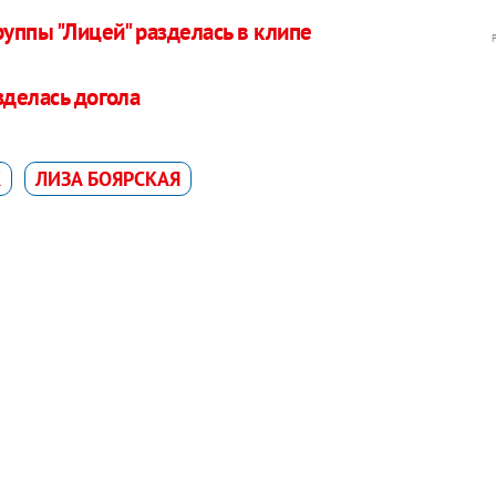
руппы "Лицей" разделась в клипе
зделась догола
К
ЛИЗА БОЯРСКАЯ