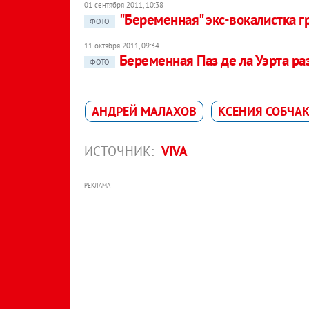
01 сентября 2011, 10:38
"Беременная" экс-вокалистка г
ФОТО
11 октября 2011, 09:34
Беременная Паз де ла Уэрта ра
ФОТО
АНДРЕЙ МАЛАХОВ
КСЕНИЯ СОБЧА
ИСТОЧНИК:
VIVA
РЕКЛАМА