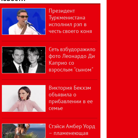
Президент
Туркменистана
исполнил рэп в
честь своего коня
Сеть взбудоражило
фото Леонардо Ди
Каприо со
взрослым "сыном"
Виктория Бекхэм
объявила о
прибавлении в ее
семье
Стэйси Амбер Уорд
– пламенеющая