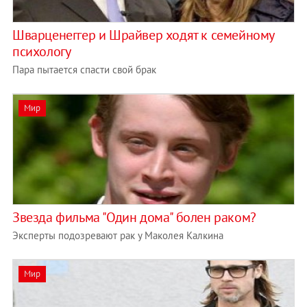
Шварценеггер и Шрайвер ходят к семейному
психологу
Пара пытается спасти свой брак
Мир
Звезда фильма "Один дома" болен раком?
Эксперты подозревают рак у Маколея Калкина
Мир