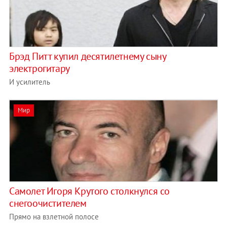
Брэд Питт купил десятилетнему сыну
электрогитару
И усилитель
Мир
Самолет Игоря Крутого столкнулся со
снегоочистителем
Прямо на взлетной полосе