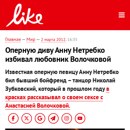
Главная
—
Мир
—
2 марта 2012
, 16:35
Оперную диву Анну Нетребко
избивал любовник Волочковой
Известная оперную певицу Анну Нетребко
бил бывший бойфренд – танцор Николай
Зубковский, который в прошлом году
в
красках рассказывал о своем сексе с
Анастасией Волочковой.