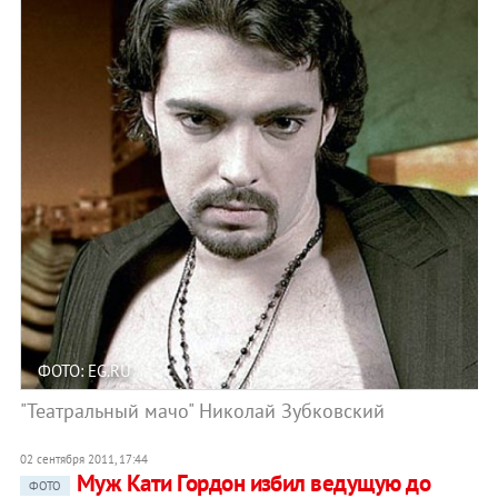
ФОТО: EG.RU
"Театральный мачо" Николай Зубковский
02 сентября 2011, 17:44
Муж Кати Гордон избил ведущую до
ФОТО