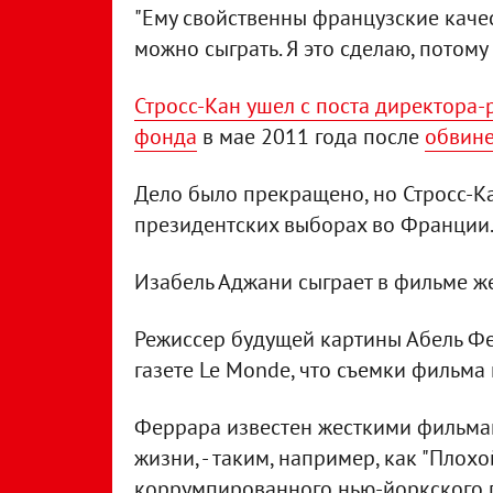
"Ему свойственны французские качес
можно сыграть. Я это сделаю, потому 
Стросс-Кан ушел с поста директора
фонда
в мае 2011 года после
обвине
Дело было прекращено, но Стросс-Ка
президентских выборах во Франции
Изабель Аджани сыграет в фильме же
Режиссер будущей картины Абель Ф
газете Le Monde, что съемки фильма
Феррара известен жесткими фильма
жизни, - таким, например, как "Плох
коррумпированного нью-йоркского 