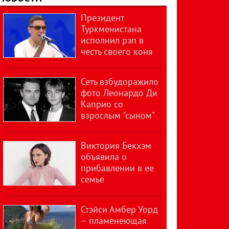
Президент
Туркменистана
исполнил рэп в
честь своего коня
Сеть взбудоражило
фото Леонардо Ди
Каприо со
взрослым "сыном"
Виктория Бекхэм
объявила о
прибавлении в ее
семье
Стэйси Амбер Уорд
– пламенеющая