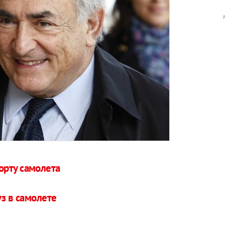
орту самолета
з в самолете