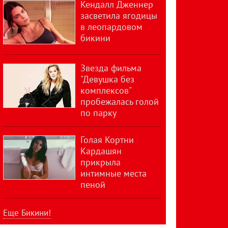
Кендалл Дженнер
засветила ягодицы
в леопардовом
бикини
Звезда фильма
"Девушка без
комплексов"
пробежалась голой
по парку
Голая Кортни
Кардашян
прикрыла
интимные места
пеной
Еще Бикини!