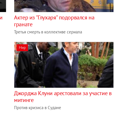
и
Актер из "Глухаря" подорвался на
гранате
Третья смерть в коллективе сериала
Мир
Джорджа Клуни арестовали за участие в
митинге
Против кризиса в Судане