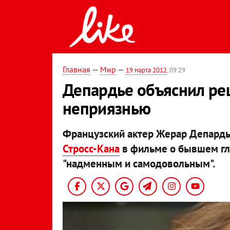
Главная
—
Мир
—
19 марта 2012
, 09:29
Депардье объяснил реш
неприязнью
Французский актер Жерар Депардье
Стросс-Кана
в фильме о бывшем гла
"надменным и самодовольным".