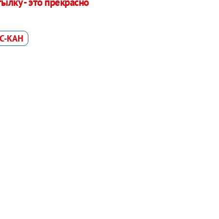
тылку - это прекрасно
С-КАН