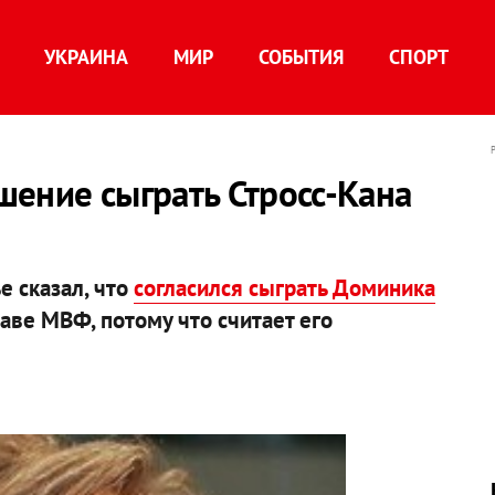
УКРАИНА
МИР
СОБЫТИЯ
СПОРТ
ение сыграть Стросс-Кана
 сказал, что
согласился сыграть Доминика
ве МВФ, потому что считает его