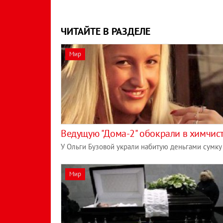
ЧИТАЙТЕ В РАЗДЕЛЕ
Мир
Ведущую "Дома-2" обокрали в химчис
У Ольги Бузовой украли набитую деньгами сумку
Мир