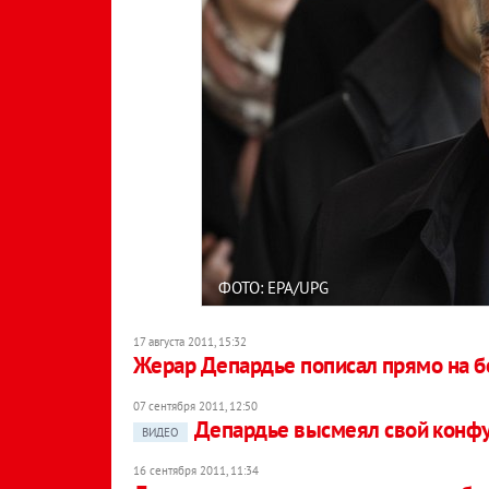
ФОТО: EPA/UPG
17 августа 2011, 15:32
Жерар Депардье пописал прямо на б
07 сентября 2011, 12:50
Депардье высмеял свой конфу
ВИДЕО
16 сентября 2011, 11:34