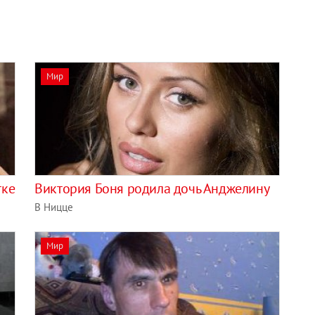
Мир
тке
Виктория Боня родила дочь Анджелину
В Ницце
Мир