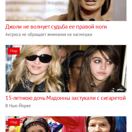
Джоли не волнует судьба ее правой ноги
Актриса не обращает внимания на насмешки
Мир
15-летнюю дочь Мадонны застукали с сигаретой
В Нью-Йорке
Мир