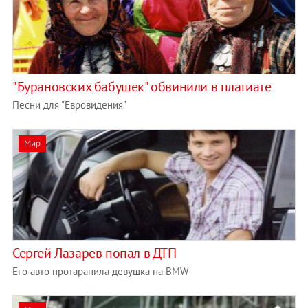
"Бурановских бабушек" обвинили в плагиате
Песни для "Евровидения"
Мир
Сергей Лазарев попал в ДТП
Его авто протаранила девушка на BMW