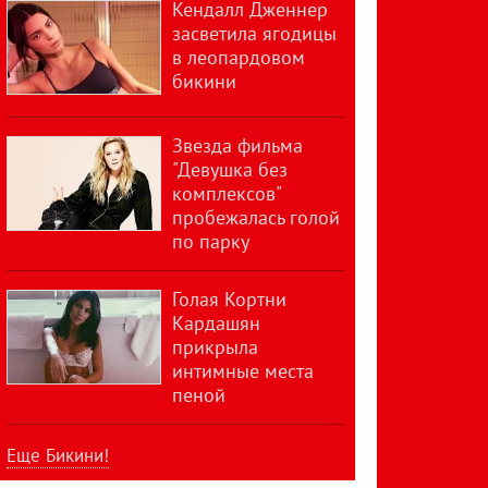
Кендалл Дженнер
засветила ягодицы
в леопардовом
бикини
Звезда фильма
"Девушка без
комплексов"
пробежалась голой
по парку
Голая Кортни
Кардашян
прикрыла
интимные места
пеной
Еще Бикини!