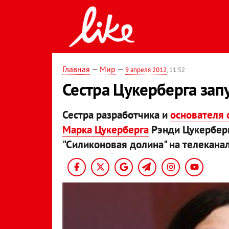
Главная
—
Мир
—
9 апреля 2012
, 11:52
Сестра Цукерберга зап
Сестра разработчика и
основателя 
Марка Цукерберга
Рэнди Цукерберг
"Силиконовая долина" на телеканал