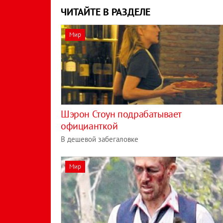
ЧИТАЙТЕ В РАЗДЕЛЕ
Мир
Шэрон Стоун подрабатывает
официанткой
В дешевой забегаловке
Мир