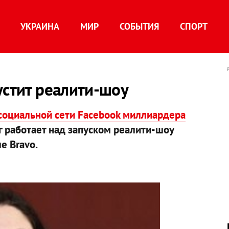
УКРАИНА
МИР
СОБЫТИЯ
СПОРТ
устит реалити-шоу
социальной сети Facebook миллиардера
 работает над запуском реалити-шоу
е Bravo.