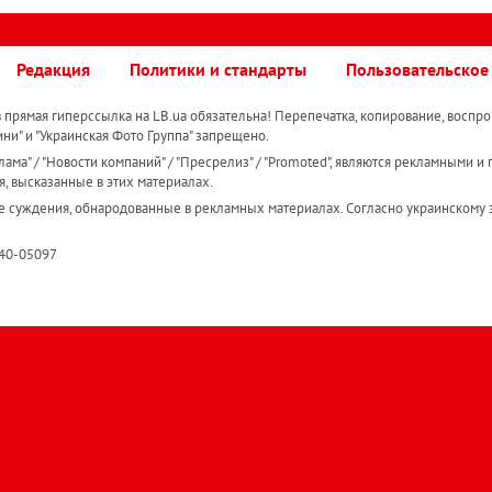
Редакция
Политики и стандарты
Пользовательское
прямая гиперссылка на LB.ua обязательна! Перепечатка, копирование, воспро
ини" и "Украинская Фото Группа" запрещено.
ама" / "Новости компаний" / "Пресрелиз" / "Promoted", являются рекламными и 
я, высказанные в этих материалах.
е суждения, обнародованные в рекламных материалах. Согласно украинскому з
R40-05097