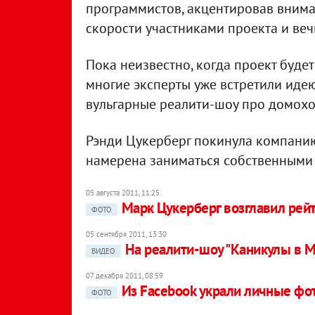
программистов, акцентировав внима
скорости участниками проекта и ве
Пока неизвестно, когда проект буде
многие эксперты уже встретили иде
вульгарные реалити-шоу про домохо
Рэнди Цукерберг покинула компанию 
намерена заниматься собственными 
05 августа 2011, 11:25
Марк Цукерберг возглавил ре
ФОТО
05 сентября 2011, 13:30
На реалити-шоу "Каникулы в М
ВИДЕО
07 декабря 2011, 08:59
Из Facebook украли личные фо
ФОТО