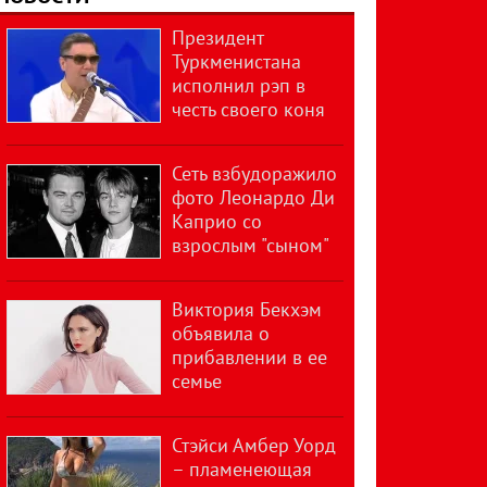
Президент
Туркменистана
исполнил рэп в
честь своего коня
Сеть взбудоражило
фото Леонардо Ди
Каприо со
взрослым "сыном"
Виктория Бекхэм
объявила о
прибавлении в ее
семье
Стэйси Амбер Уорд
– пламенеющая