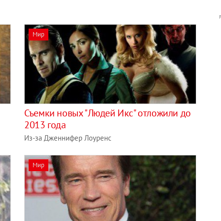
Мир
Съемки новых "Людей Икс" отложили до
2013 года
Из-за Дженнифер Лоуренс
Мир