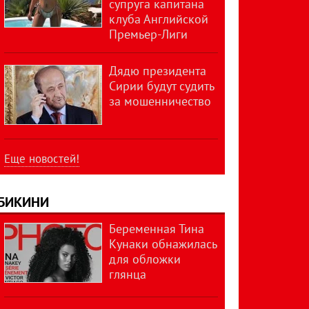
супруга капитана
клуба Английской
Премьер-Лиги
Дядю президента
Сирии будут судить
за мошенничество
Еще новостей!
БИКИНИ
Беременная Тина
Кунаки обнажилась
для обложки
глянца