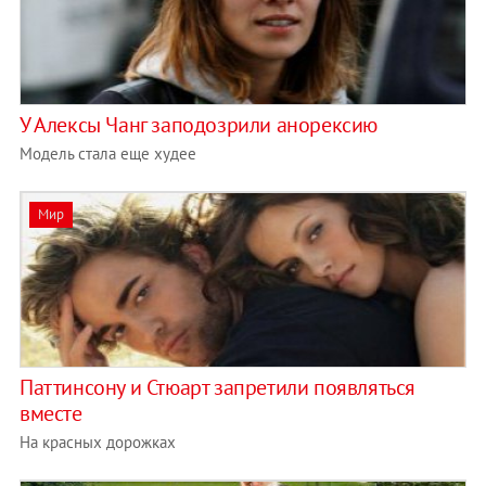
У Алексы Чанг заподозрили анорексию
Модель стала еще худее
Мир
Паттинсону и Стюарт запретили появляться
вместе
На красных дорожках