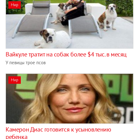
Мир
Вайкуле тратит на собак более $4 тыс. в месяц
У певицы трое псов
Мир
Камерон Диас готовится к усыновлению
ребенка