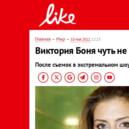
Главная
—
Мир
—
10 мая 2012
, 12:23
Виктория Боня чуть не
После съемок в экстремальном шо