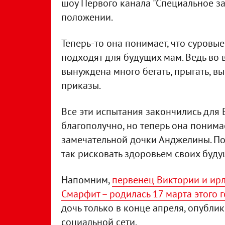
шоу Первого канала "Специальное за
положении.
Теперь-то она понимает, что суровы
подходят для будущих мам. Ведь во 
вынуждена много бегать, прыгать, в
приказы.
Все эти испытания закончились для 
благополучно, но теперь она понимае
замечательной дочки Анджелины. По
так рисковать здоровьем своих буду
Напомним,
первенец Виктории и ир
Смарфит – родилась 17 марта этого 
дочь только в конце апреля, опубли
социальной сети.