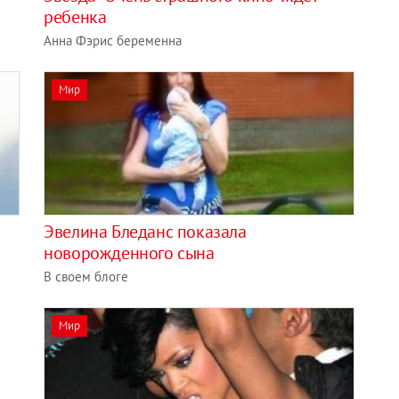
ребенка
Анна Фэрис беременна
Мир
Эвелина Бледанс показала
новорожденного сына
В своем блоге
Мир