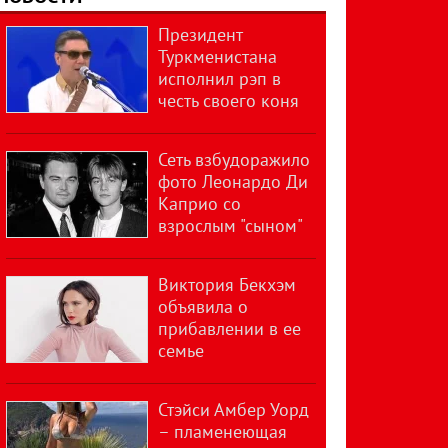
Президент
Туркменистана
исполнил рэп в
честь своего коня
Сеть взбудоражило
фото Леонардо Ди
Каприо со
взрослым "сыном"
Виктория Бекхэм
объявила о
прибавлении в ее
семье
Стэйси Амбер Уорд
– пламенеющая