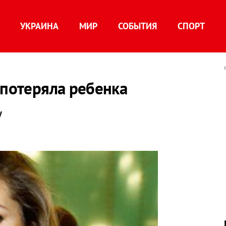
УКРАИНА
МИР
СОБЫТИЯ
СПОРТ
 потеряла ребенка
у