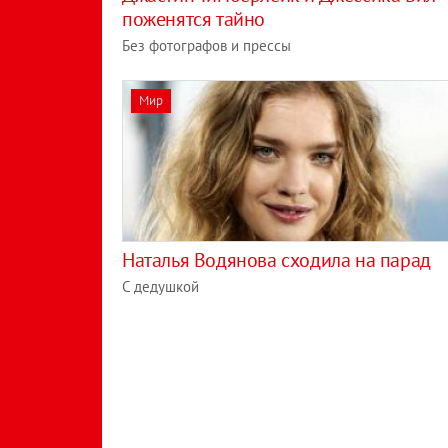
поженятся тайно
Без фотографов и прессы
Мир
Наталья Водянова сходила на парад
С дедушкой