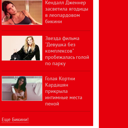
Кендалл Дженнер
засветила ягодицы
в леопардовом
бикини
Звезда фильма
"Девушка без
комплексов"
пробежалась голой
по парку
Голая Кортни
Кардашян
прикрыла
интимные места
пеной
Еще Бикини!