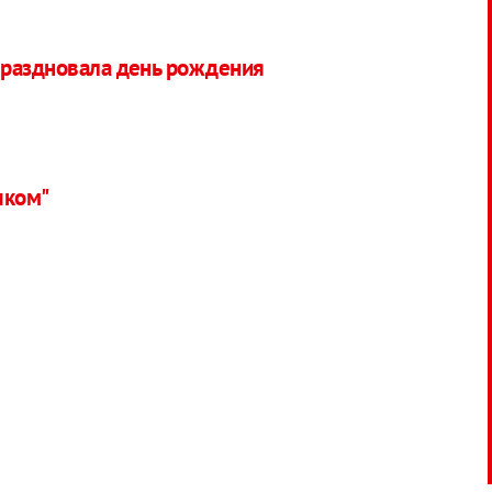
праздновала день рождения
чком"