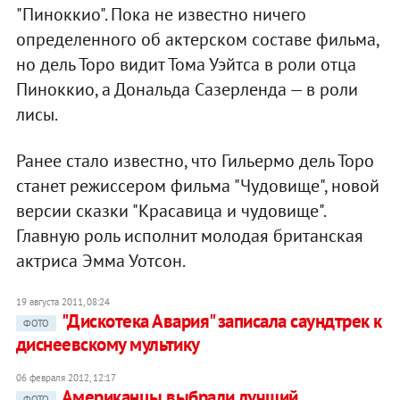
"Пиноккио". Пока не известно ничего
определенного об актерском составе фильма,
но дель Торо видит Тома Уэйтса в роли отца
Пиноккио, а Дональда Сазерленда — в роли
лисы.
Ранее стало известно, что Гильермо дель Торо
станет режиссером фильма "Чудовище", новой
версии сказки "Красавица и чудовище".
Главную роль исполнит молодая британская
актриса Эмма Уотсон.
19 августа 2011, 08:24
"Дискотека Авария" записала саундтрек к
ФОТО
диснеевскому мультику
06 февраля 2012, 12:17
Американцы выбрали лучший
ФОТО