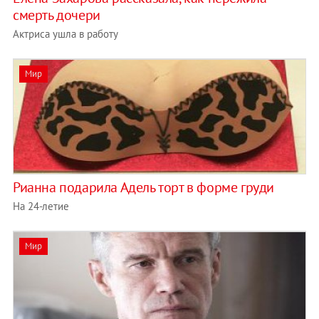
смерть дочери
Актриса ушла в работу
Мир
Рианна подарила Адель торт в форме груди
На 24-летие
Мир