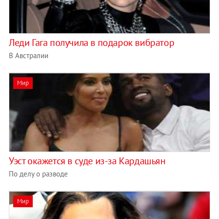
Леди Гага получила в подарок вибратор
В Австралии
Мир
Уэст окажется в суде из-за Кардашьян
По делу о разводе
Мир