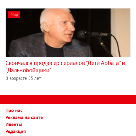
Мир
Скончался продюсер сериалов "Дети Арбата" и
"Дальнобойщики"
В возрасте 55 лет
Про нас
Реклама на сайте
Ивенты
Редакция