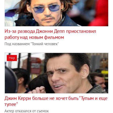
Из-за развода Джонни Депп приостановил
работу над новым фильмом
Под названием "Тонкий человек"
Мир
Джим Керри больше не хочет быть "Тупым и еще
тупее"
Актер отказался от съемок