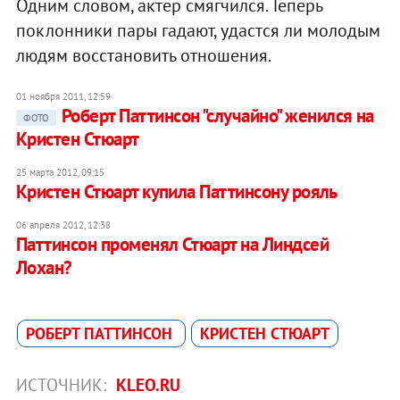
Одним словом, актер смягчился. Теперь
поклонники пары гадают, удастся ли молодым
людям восстановить отношения.
01 ноября 2011, 12:59
Роберт Паттинсон "случайно" женился на
ФОТО
Кристен Стюарт
25 марта 2012, 09:15
Кристен Стюарт купила Паттинсону рояль
06 апреля 2012, 12:38
Паттинсон променял Стюарт на Линдсей
Лохан?
РОБЕРТ ПАТТИНСОН
КРИСТЕН СТЮАРТ
ИСТОЧНИК:
KLEO.RU