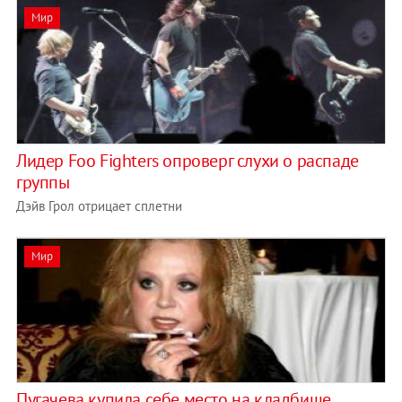
Мир
Лидер Foo Fighters опроверг слухи о распаде
группы
Дэйв Грол отрицает сплетни
Мир
Пугачева купила себе место на кладбище