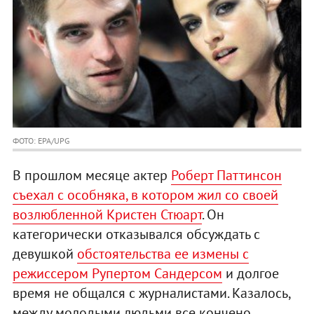
ФОТО: EPA/UPG
В прошлом месяце актер
Роберт Паттинсон
съехал с особняка, в котором жил со своей
возлюбленной Кристен Стюарт
. Он
категорически отказывался обсуждать с
девушкой
обстоятельства ее измены с
режиссером Рупертом Сандерсом
и долгое
время не общался с журналистами. Казалось,
между молодыми людьми все кончено.