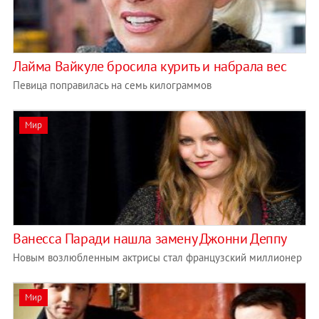
Лайма Вайкуле бросила курить и набрала вес
Певица поправилась на семь килограммов
Мир
Ванесса Паради нашла замену Джонни Деппу
Новым возлюбленным актрисы стал французский миллионер
Мир