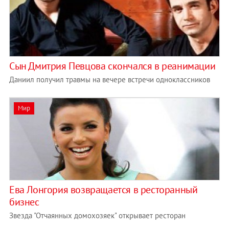
Cын Дмитрия Певцова скончался в реанимации
Даниил получил травмы на вечере встречи одноклассников
Мир
Ева Лонгория возвращается в ресторанный
бизнес
Звезда "Отчаянных домохозяек" открывает ресторан