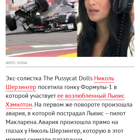
ФОТО: IVONA
Экс-солистка The Pussycat Dolls
Николь
Шерзингер
посетила гонку Формулы-1 в
которой участвует
ее возлюбленный Льюис
Хэмилтон
. На первом же повороте произошла
авария, в которой пострадал Льюис – пилот
Макларена. Авария произошла прямо на
глазах у Николь Шерзингер, которую в этот
момент снимали папарацци.