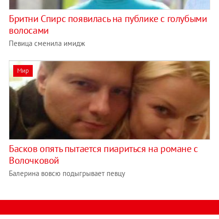
Бритни Спирс появилась на публике с голубыми
волосами
Певица сменила имидж
Мир
Басков опять пытается пиариться на романе с
Волочковой
Балерина вовсю подыгрывает певцу