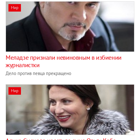
Мир
Меладзе признали невиновным в избиении
журналистки
Дело против певца прекращено
Мир