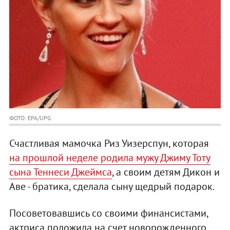
ФОТО: EPA/UPG
Счастливая мамочка Риз Уизерспун, которая
на прошлой неделе родила мужу Джиму Тоту
сына Теннеси Джеймса
, а своим детям Дикон и
Аве - братика, сделала сыну щедрый подарок.
Посоветовавшись со своими финансистами,
актриса положила на счет новорожденного