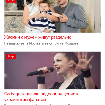
Жасмин с мужем живут раздельно
Певица живет в Москве, а ее супруг - в Молдове
Мир
Garbage записали видеообращение к
украинским фанатам