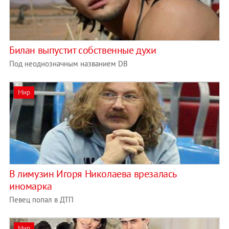
Билан выпустит собственные духи
Под неоднозначным названием DB
Мир
В лимузин Игоря Николаева врезалась
иномарка
Певец попал в ДТП
Мир