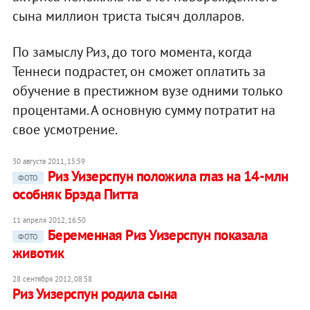
сына миллион триста тысяч долларов.
По замыслу Риз, до того момента, когда
Теннеси подрастет, он сможет оплатить за
обучение в престижном вузе одними только
процентами. А основную сумму потратит на
свое усмотрение.
30 августа 2011, 15:59
Риз Уизерспун положила глаз на 14-млн
ФОТО
особняк Брэда Питта
11 апреля 2012, 16:50
Беременная Риз Уизерспун показала
ФОТО
животик
28 сентября 2012, 08:58
Риз Уизерспун родила сына