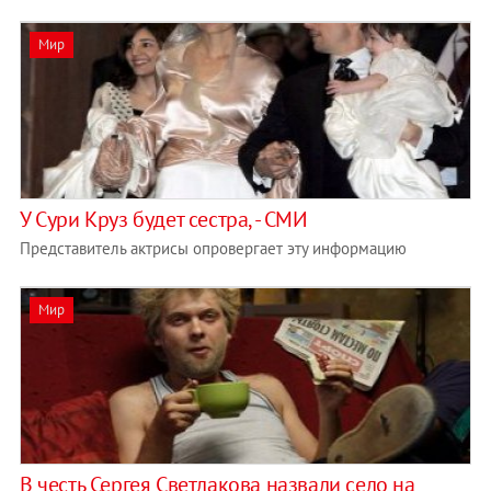
Мир
У Сури Круз будет сестра, - СМИ
Представитель актрисы опровергает эту информацию
Мир
В честь Сергея Светлакова назвали село на