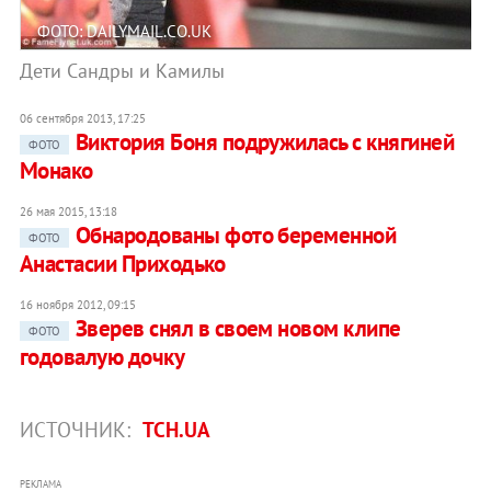
ФОТО: DAILYMAIL.CO.UK
Дети Сандры и Камилы
06 сентября 2013, 17:25
Виктория Боня подружилась с княгиней
ФОТО
Монако
26 мая 2015, 13:18
Обнародованы фото беременной
ФОТО
Анастасии Приходько
16 ноября 2012, 09:15
Зверев снял в своем новом клипе
ФОТО
годовалую дочку
ИСТОЧНИК:
ТСН.UA
РЕКЛАМА