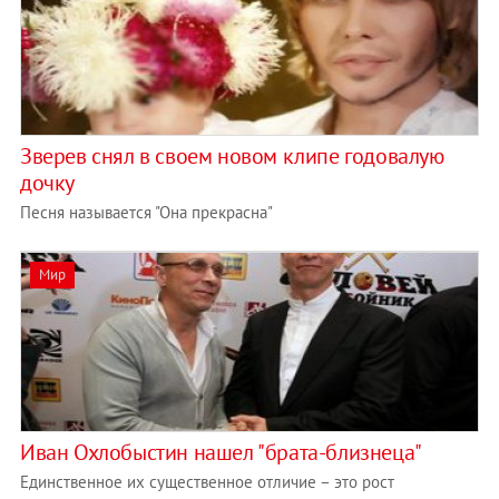
Зверев снял в своем новом клипе годовалую
дочку
Песня называется "Она прекрасна"
Мир
Иван Охлобыстин нашел "брата-близнеца"
Единственное их существенное отличие – это рост