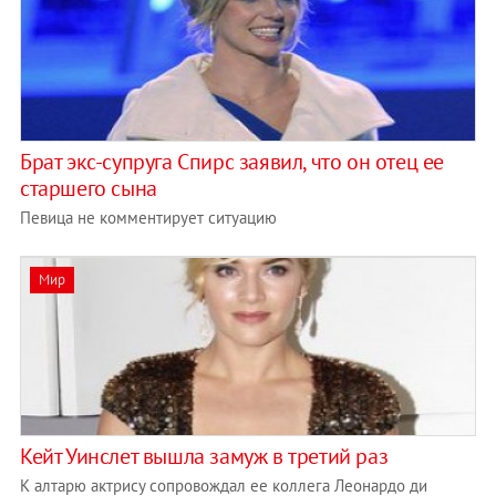
Брат экс-супруга Спирс заявил, что он отец ее
старшего сына
Певица не комментирует ситуацию
Мир
Кейт Уинслет вышла замуж в третий раз
К алтарю актрису сопровождал ее коллега Леонардо ди