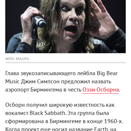
ФОТО: EPA/UPG
Глава звукозаписывающего лейбла Big Bear
Music Джим Симпсон предложил назвать
аэропорт Бирмингема в честь
Оззи Осборна
.
Осборн получил широкую известность как
вокалист Black Sabbath. Эта группа была
сформирована в Бирмингеме в конце 1960-х.
Когда проект еще носил название Earth, на