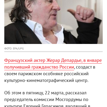
ФОТО: EPA/UPG
Французский актер Жерар Депардье, в январе
получивший гражданство России
, создаст в
своем парижском особняке российский
культурно-кинематографический центр.
Об этом в пятницу, 22 марта, рассказал
председатель комиссии Мосгордумы по
культуре Евгений Герасимов, входящий в