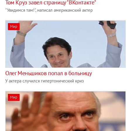
Том Круз завел страницу "ВКонтакте"
"Увидимся там!", написал американский актер
Мир
Олег Меньшиков попал в больницу
У актера случился гипертонический криз
Мир