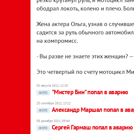
резко крутанул руль, и мотоцикл зан
ободрал локоть, колено и плечо. Бол
Жена актера Ольга, узнав о случивш
садится за руль обычного автомобил
на компромисс.
- Вы разве не знаете этих женщин? —
Это четвертый по счету мотоцикл Ми
05 августа 2011, 12:20
"Мистер Бин" попал в аварию
ФОТО
20 сентября 2011, 13:12
Александр Маршал попал в ав
ФОТО
08 декабря 2011, 09:44
Сергей Гармаш попал в аварию
ФОТО