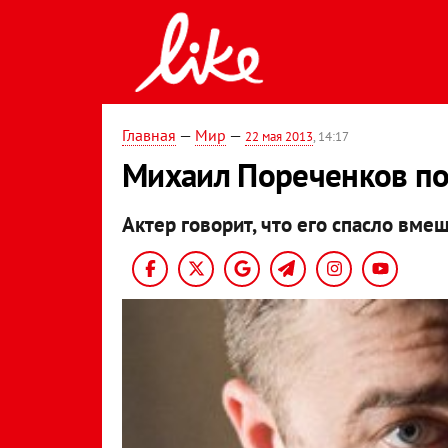
Главная
—
Мир
—
22 мая 2013
, 14:17
Михаил Пореченков по
Актер говорит, что его спасло вме