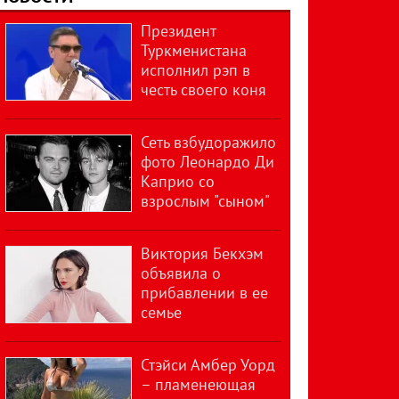
Президент
Туркменистана
исполнил рэп в
честь своего коня
Сеть взбудоражило
фото Леонардо Ди
Каприо со
взрослым "сыном"
Виктория Бекхэм
объявила о
прибавлении в ее
семье
Стэйси Амбер Уорд
– пламенеющая