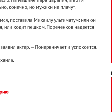
есло. На машине пара царапин, а вот я
ьно, конечно, но мужики не плачут.
емся, поставила Михаилу ультиматум: или он
я, или ходит пешком. Пореченков надеется
 заявил актер. — Понервничает и успокоится.
хаила.
арию