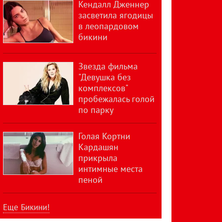
Кендалл Дженнер
засветила ягодицы
в леопардовом
бикини
Звезда фильма
"Девушка без
комплексов"
пробежалась голой
по парку
Голая Кортни
Кардашян
прикрыла
интимные места
пеной
Еще Бикини!