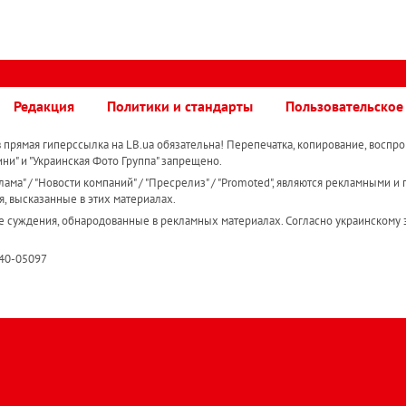
Редакция
Политики и стандарты
Пользовательское
прямая гиперссылка на LB.ua обязательна! Перепечатка, копирование, воспро
ини" и "Украинская Фото Группа" запрещено.
ама" / "Новости компаний" / "Пресрелиз" / "Promoted", являются рекламными и 
я, высказанные в этих материалах.
е суждения, обнародованные в рекламных материалах. Согласно украинскому з
R40-05097