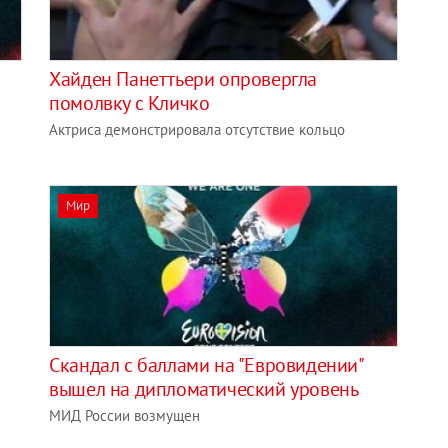
Хайден Панеттьери опровергла
помолвку с Кличко
Актриса демонстрировала отсутствие кольцо
Мир
Скандал с баллами на "Евровидении"
вышел на дипломатический уровень
МИД России возмущен