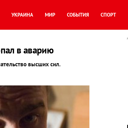
УКРАИНА
МИР
СОБЫТИЯ
СПОРТ
пал в аварию
шательство высших сил.