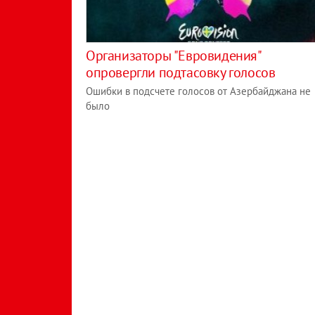
Организаторы "Евровидения"
опровергли подтасовку голосов
Ошибки в подсчете голосов от Азербайджана не
было