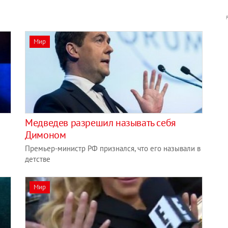
Мир
Медведев разрешил называть себя
Димоном
Премьер-министр РФ признался, что его называли в
детстве
Мир