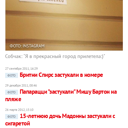
ФОТО: INSTAGRAM
Собчак: "Я в прекрасный город прилетела:)"
27 сентября 2011, 16:29
Бритни Спирс застукали в номере
ФОТО
29 декабря 2011, 08:46
Папарацци "застукали" Мишу Бартон на
ФОТО
пляже
26 марта 2012, 15:10
15-летнюю дочь Мадонны застукали с
ФОТО
сигаретой