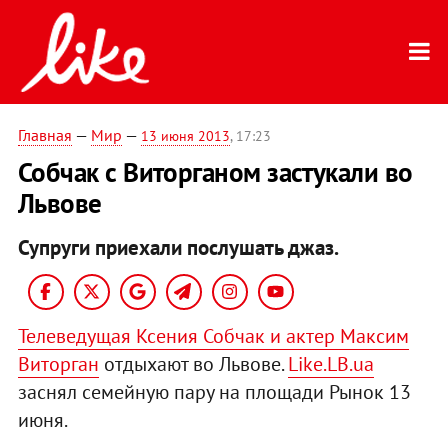
Главная
—
Мир
—
13 июня 2013
, 17:23
Собчак с Виторганом застукали во
Львове
Супруги приехали послушать джаз.
Телеведущая Ксения Собчак и актер Максим
Виторган
отдыхают во Львове.
Like.LB.ua
заснял семейную пару на площади Рынок 13
июня.