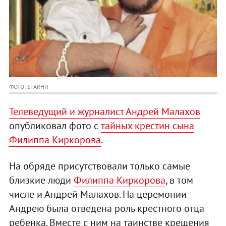
ФОТО: STARHIT
Телеведущий и журналист Андрей Малахов
опубликовал фото с
тайных крестин сына
Филиппа Киркорова
.
На обряде присутствовали только самые
близкие люди
Филиппа Киркорова
, в том
числе и Андрей Малахов. На церемонии
Андрею была отведена роль крестного отца
ребенка. Вместе с ним на таинстве крещения