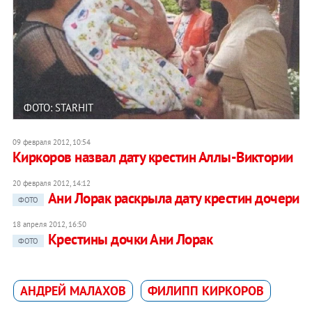
ФОТО: STARHIT
09 февраля 2012, 10:54
Киркоров назвал дату крестин Аллы-Виктории
20 февраля 2012, 14:12
Ани Лорак раскрыла дату крестин дочери
ФОТО
18 апреля 2012, 16:50
Крестины дочки Ани Лорак
ФОТО
АНДРЕЙ МАЛАХОВ
ФИЛИПП КИРКОРОВ