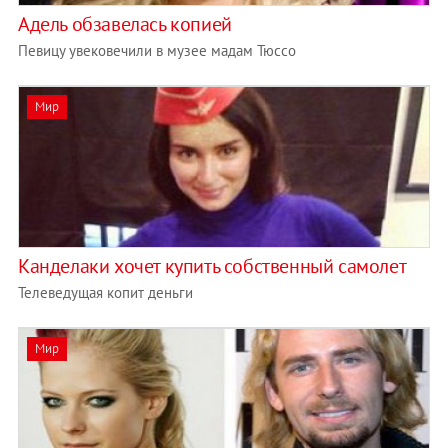
Адель обзавелась копией
Певицу увековечили в музее мадам Тюссо
Мир
Канделаки хочет купить собственный самолет
Телеведущая копит деньги
Мир