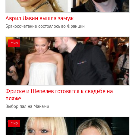
Аврил Лавин вышла замуж
Бракосочетание состоялось во Франции
Мир
Фриске и Шепелев готовятся к свадьбе на
пляже
Выбор пал на Майами
Мир