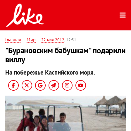
Главная
—
Мир
—
22 мая 2012
, 12:51
"Бурановским бабушкам" подарили
виллу
На побережье Каспийского моря.