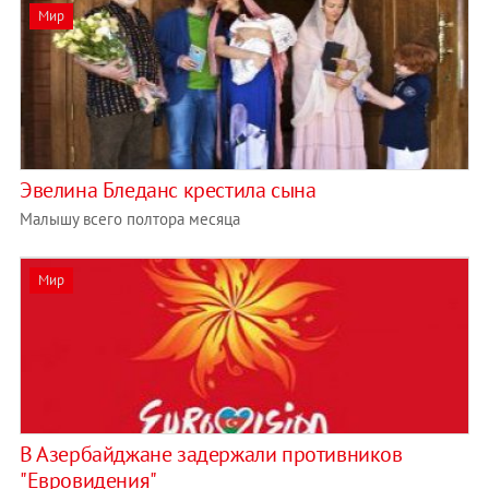
Мир
Эвелина Бледанс крестила сына
Малышу всего полтора месяца
Мир
В Азербайджане задержали противников
"Евровидения"