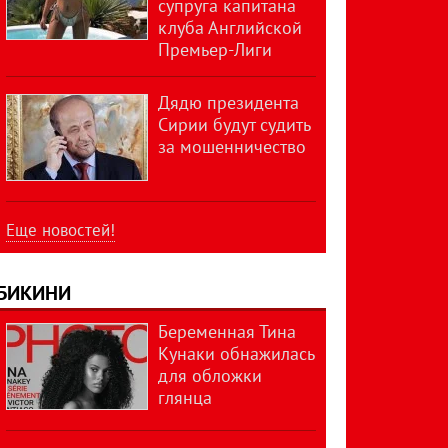
супруга капитана
клуба Английской
Премьер-Лиги
Дядю президента
Сирии будут судить
за мошенничество
Еще новостей!
БИКИНИ
Беременная Тина
Кунаки обнажилась
для обложки
глянца