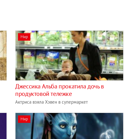
Мир
Джессика Альба прокатила дочь в
продуктовой тележке
Актриса взяла Хэвен в супермаркет
Мир