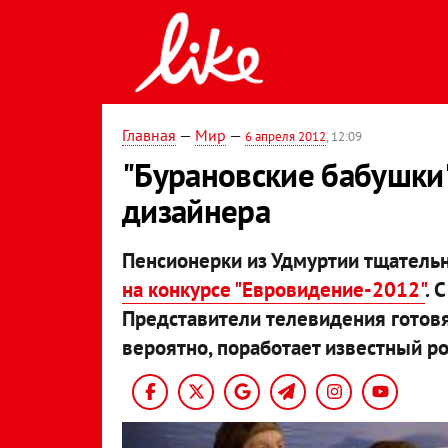
Главная
—
Мир
—
6 апреля 2012
, 12:09
"Бурановские бабушки"
дизайнера
Пенсионерки из Удмуртии тщательн
на конкурсе "Евровидение-2012"
. 
Представители телевидения готовя
вероятно, поработает известный р