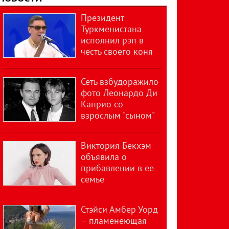
Президент
Туркменистана
исполнил рэп в
честь своего коня
Сеть взбудоражило
фото Леонардо Ди
Каприо со
взрослым "сыном"
Виктория Бекхэм
объявила о
прибавлении в ее
семье
Стэйси Амбер Уорд
– пламенеющая