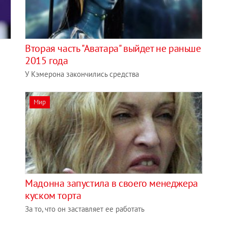
Вторая часть "Аватара" выйдет не раньше
2015 года
У Кэмерона закончились средства
Мир
Мадонна запустила в своего менеджера
куском торта
За то, что он заставляет ее работать