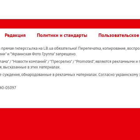
Редакция
Политики и стандарты
Пользовательское
прямая гиперссылка на LB.ua обязательна! Перепечатка, копирование, воспро
ини" и "Украинская Фото Группа" запрещено.
ама" / "Новости компаний" / "Пресрелиз" / "Promoted", являются рекламными и 
я, высказанные в этих материалах.
е суждения, обнародованные в рекламных материалах. Согласно украинскому з
R40-05097