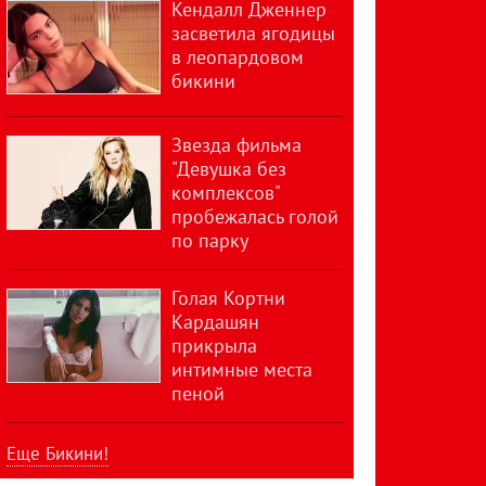
Кендалл Дженнер
засветила ягодицы
в леопардовом
бикини
Звезда фильма
"Девушка без
комплексов"
пробежалась голой
по парку
Голая Кортни
Кардашян
прикрыла
интимные места
пеной
Еще Бикини!