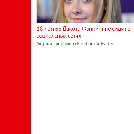
18-летняя Дакота Фэннинг не сидит в
социальных сетях
Актриса противница Facebook и Twitter