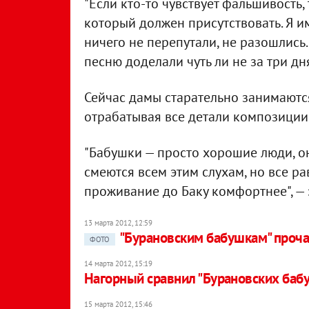
"Если кто-то чувствует фальшивость, 
который должен присутствовать. Я и
ничего не перепутали, не разошлись
песню доделали чуть ли не за три дня
Сейчас дамы старательно занимаются
отрабатывая все детали композиции P
"Бабушки — просто хорошие люди, о
смеются всем этим слухам, но все р
проживание до Баку комфортнее", —
13 марта 2012, 12:59
"Бурановским бабушкам" проча
ФОТО
14 марта 2012, 15:19
Нагорный сравнил "Бурановских бабу
15 марта 2012, 15:46