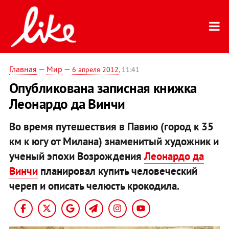
Главная
—
Мир
—
6 апреля 2012
, 11:41
Опубликована записная книжка
Леонардо да Винчи
Во время путешествия в Павию (город к 35
км к югу от Милана) знаменитый художник и
ученый эпохи Возрождения
Леонардо да
Винчи
планировал купить человеческий
череп и описать челюсть крокодила.