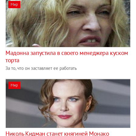
Мир
Мадонна запустила в своего менеджера куском
торта
За то, что он заставляет ее работать
Мир
Николь Кидман станет княгиней Монако